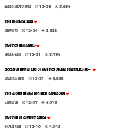
드디어내가여왔다
12-26
3,634
경작 빠르네요 후후
대관람차
12-24
3,638
깔끔하고 빠르셨슴다
바닐라라떼
12-21
3,794
2025년 마무리 다이아 달성하고 가네요 행복합니다 보…
널신경써매일
12-31
3,838
경작 라이브 보면서 안심하고 진행했어여
니꽝먼데
12-07
4,016
깔끔하게 잘 진행해주셨어요
귀가간지러
12-10
4,043