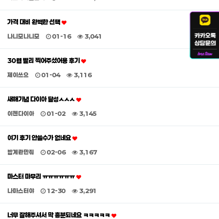
가격 대비 완벽한 선택
나니모나니모
01-16
3,041
30렙 빨리 찍어주셨어용 후기
제이쓰으
01-04
3,116
새해기념 다이아 달성ㅅㅅㅅ
이젠다이아
01-02
3,145
여기 후기 안쓸수가 없네요
밥계란만줘
02-06
3,167
마스터 마무리 ㅠㅠㅠㅠㅠㅠ
나마스터야
12-30
3,291
너무 잘해주셔서 막 흥분되네요 ㅋㅋㅋㅋㅋ