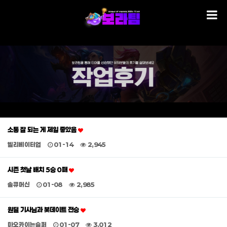
소통 잘 되는 게 제일 좋았음
엘리베이터업
01-14
2,945
시즌 첫날 배치 5승 0패
솔큐머신
01-08
2,985
원딜 기사님과 봇데이트 전승
마오카이는슬퍼
01-07
3,012