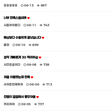
우우우우우
06-13
687
너무 만족스럽네욧
시원하이좋다
06-11
743
예상보다 수월하게 끝났습니다
폴미
06-10
899
경작 개빠르게 30 찍어주심
시간은금이다
06-08
738
처음 이용했는데 만족
사이온언제죽어
06-06
713
진행이 깔끔해서 좋았어용
커리어야
06-05
737