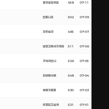
말이길었어요
458
07-11
안토니오
502
07-09
자주보자
495
07-07
냉장고에서가져와
511
07-06
기억이안나
526
07-05
티비에서봐
548
07-04
밖에가로등
530
07-03
걱정없고싶어
521
07-01