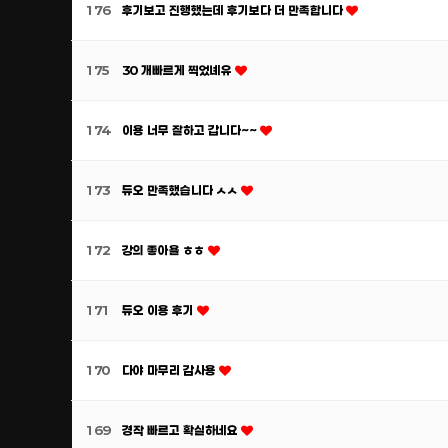
176
후기보고 진행했는데 후기보다 더 만족합니다
175
30 개빠르게 찍었녜유
174
이용 너무 잘하고 갑니다~~
173
듀오 만족했습니다 ㅅㅅ
172
강의 좋아욜 ㅎㅎ
171
듀오 이용 후기
170
다야 마무리 감사용
169
경작 빠르고 확실하네요