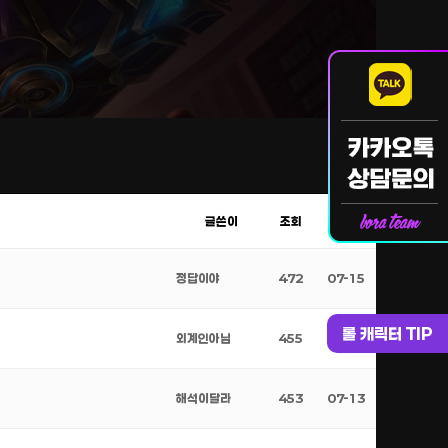
글쓴이
조회
날짜
정답이야
472
07-15
롤 캐릭터 TIP
외계인아님
455
07-14
해석이달라
453
07-13