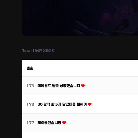
Total 194건
2 페이지
번호
179
에메랄드 탈출 성공했습니다
178
30 경작 한 5개 맡겼네용 편해여
177
재이용했습니당