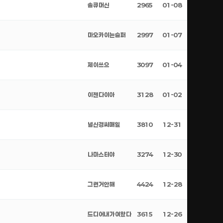
솔큐머신
2965
01-08
마오카이는슬퍼
2997
01-07
제이쓰으
3097
01-04
이젠다이아
3128
01-02
널신경써매일
3810
12-31
나마스터야
3274
12-30
그런거안해
4424
12-28
드디어내가여왔다
3615
12-26