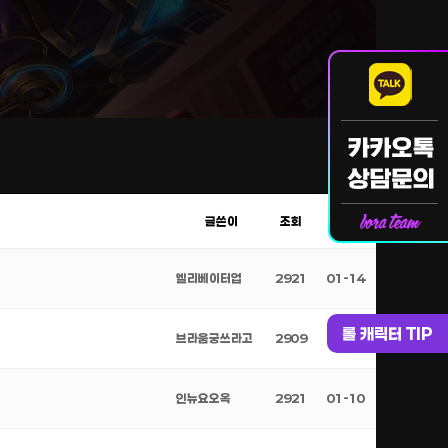
글쓴이
조회
날짜
엘리베이터업
2921
01-14
롤 캐릭터 TIP
브라움궁쓰라고
2909
01-12
인뉴요오옥
2921
01-10