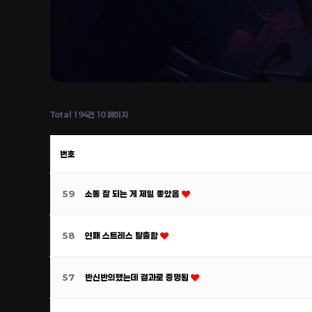
Total 194건
10 페이지
번호
59
소통 잘 되는 게 제일 좋았음
58
연패 스트레스 탈출함
57
반신반의했는데 결과로 증명됨