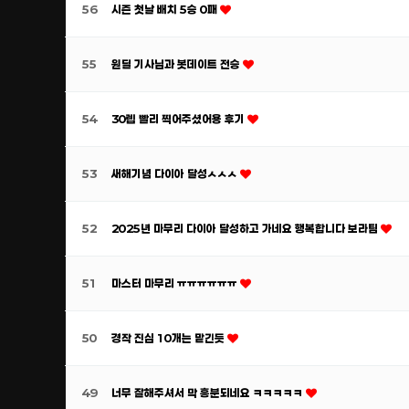
56
시즌 첫날 배치 5승 0패
55
원딜 기사님과 봇데이트 전승
54
30렙 빨리 찍어주셨어용 후기
53
새해기념 다이아 달성ㅅㅅㅅ
52
2025년 마무리 다이아 달성하고 가네요 행복합니다 보라팀
51
마스터 마무리 ㅠㅠㅠㅠㅠㅠ
50
경작 진심 10개는 맡긴듯
49
너무 잘해주셔서 막 흥분되네요 ㅋㅋㅋㅋㅋ