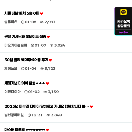
시즌 첫날 배치 5승 0패
솔큐머신
01-08
2,993
원딜 기사님과 봇데이트 전승
마오카이는슬퍼
01-07
3,024
30렙 빨리 찍어주셨어용 후기
제이쓰으
01-04
3,123
새해기념 다이아 달성ㅅㅅㅅ
이젠다이아
01-02
3,159
2025년 마무리 다이아 달성하고 가네요 행복합니다 보…
널신경써매일
12-31
3,849
마스터 마무리 ㅠㅠㅠㅠㅠㅠ