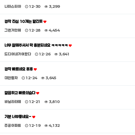
나마스터야
12-30
3,299
경작 진심 10개는 맡긴듯
그런거안해
12-28
4,454
너무 잘해주셔서 막 흥분되네요 ㅋㅋㅋㅋㅋ
드디어내가여왔다
12-26
3,641
경작 빠르네요 후후
대관람차
12-24
3,645
깔끔하고 빠르셨슴다
바닐라라떼
12-21
3,810
기분 너무좋네요~
주공아파트
12-19
4,132