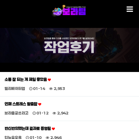
소통 잘 되는 게 제일 좋았음
엘리베이터업
01-14
2,953
연패 스트레스 탈출함
브라움궁쓰라고
01-12
2,942
반신반의했는데 결과로 증명됨
인뉴요오옥
01-10
2,946