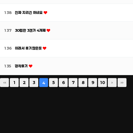
138
진짜 지리긴 하네요
137
30렙만 3갠가 4개째
136
이래서 후기많은듯
135
경작후기
1
2
3
5
6
7
8
9
10
4