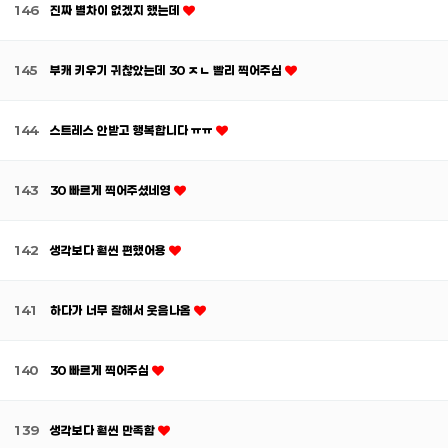
146
진짜 별차이 없겠지 했는데
145
부캐 키우기 귀찮았는데 30 ㅈㄴ 빨리 찍어주심
144
스트레스 안받고 행복합니다 ㅠㅠ
143
30 빠르게 찍어주셨네영
142
생각보다 훨씬 편했어용
141
하다가 너무 잘해서 웃음나옴
140
30 빠르게 찍어주심
139
생각보다 훨씬 만족함