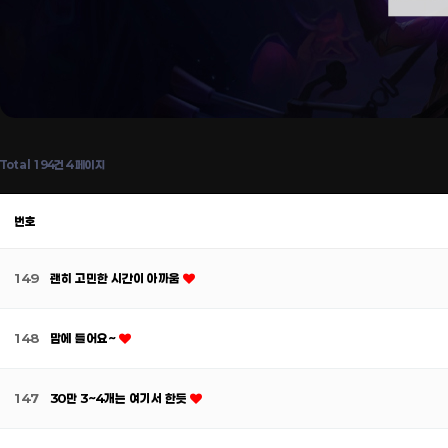
Total 194건
4 페이지
번호
149
괜히 고민한 시간이 아까움
148
맘에 들어요~
147
30만 3~4개는 여기서 한듯