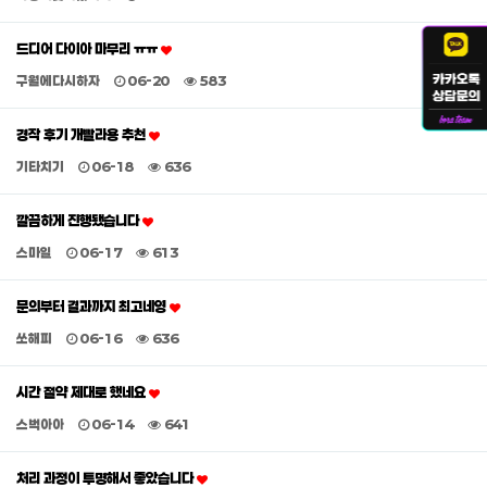
드디어 다이아 마무리 ㅠㅠ
구월에다시하자
06-20
583
경작 후기 개빨라용 추천
기타치기
06-18
636
깔끔하게 진행됐습니다
스마일
06-17
613
문의부터 결과까지 최고네영
쏘해피
06-16
636
시간 절약 제대로 했네요
스벅아아
06-14
641
처리 과정이 투명해서 좋았습니다