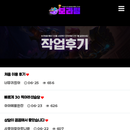
처음 이용 후기
너무귀찮아
06-25
656
빠르게 30 찍어주셨슴당
아아에물한잔
06-23
626
상담이 꼼꼼해서 좋았습니다
사랑이찾아왔나봐
06-22
607