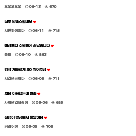
우우우우우
06-13
670
너무 만족스럽네욧
시원하이좋다
06-11
715
예상보다 수월하게 끝났습니다
폴미
06-10
863
경작 개빠르게 30 찍어주심
시간은금이다
06-08
711
처음 이용했는데 만족
사이온언제죽어
06-06
685
진행이 깔끔해서 좋았어용
커리어야
06-05
708