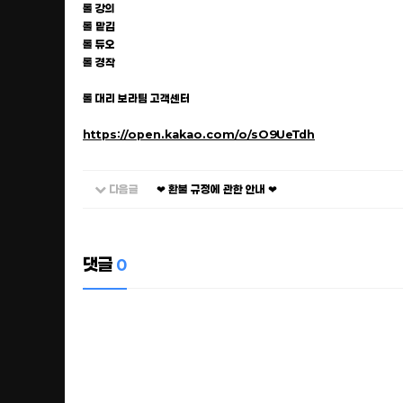
롤 강의
롤 맡김
롤 듀오
롤 경작
롤 대리 보라팀 고객센터
https://open.kakao.com/o/sO9UeTdh
다음글
❤ 환불 규정에 관한 안내 ❤
댓글
0