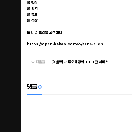
롤 강의
롤 맡김
롤 듀오
롤 경작
롤 대리 보라팀 고객센터
https://open.kakao.com/o/sO9UeTdh
다음글
[이벤트] ✅ 듀오제강의 10+1판 서비스
댓글
0