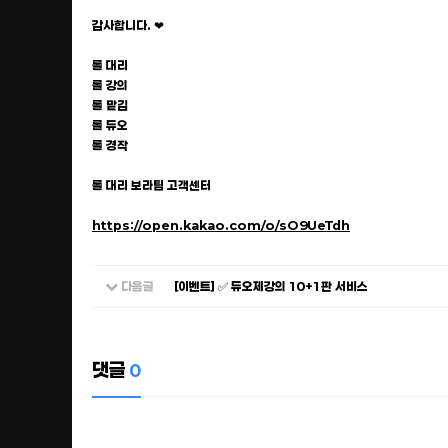
감사합니다. ❤
롤 대리
롤 강의
롤 맡김
롤 듀오
롤 경작
롤 대리 보라팀 고객센터
https://open.kakao.com/o/sO9UeTdh
다음글
[이벤트] ✅ 듀오제강의 10+1판 서비스
댓글
0