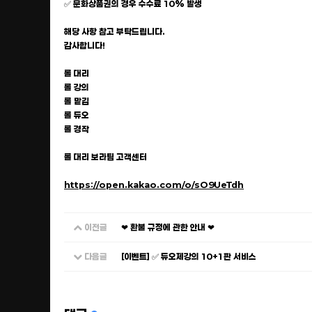
✅ 문화상품권의 경우 수수료 10% 발생
해당 사항 참고 부탁드립니다.
감사합니다!
롤 대리
롤 강의
롤 맡김
롤 듀오
롤 경작
롤 대리 보라팀 고객센터
https://open.kakao.com/o/sO9UeTdh
이전글
❤ 환불 규정에 관한 안내 ❤
다음글
[이벤트] ✅ 듀오제강의 10+1판 서비스