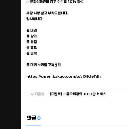
✅ 문화상품권의 경우 수수료 10% 발생
해당 사항 참고 부탁드립니다.
감사합니다!
롤 대리
롤 강의
롤 맡김
롤 듀오
롤 경작
롤 대리 보라팀 고객센터
https://open.kakao.com/o/sO9UeTdh
다음글
[이벤트] ✅ 듀오제강의 10+1판 서비스
댓글
0