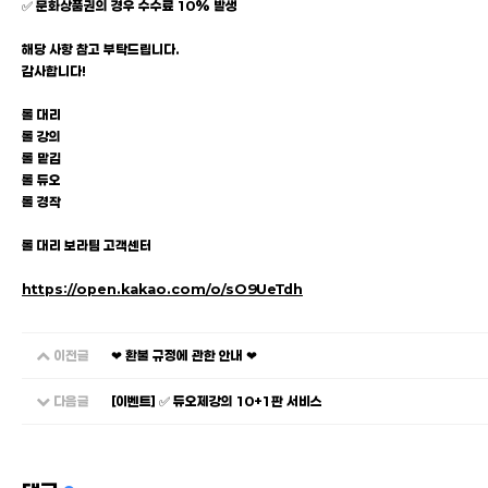
✅ 문화상품권의 경우 수수료 10% 발생
해당 사항 참고 부탁드립니다.
감사합니다!
롤 대리
롤 강의
롤 맡김
롤 듀오
롤 경작
롤 대리 보라팀 고객센터
https://open.kakao.com/o/sO9UeTdh
이전글
❤ 환불 규정에 관한 안내 ❤
다음글
[이벤트] ✅ 듀오제강의 10+1판 서비스