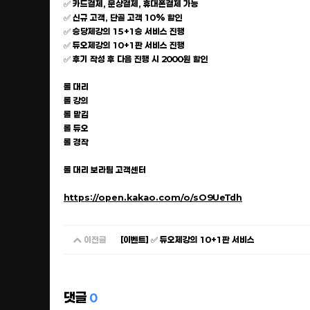
✅ 카드결제, 문상결제, 휴대폰결제 가능
✅ 신규 고객, 단골 고객 10% 할인
✅ 승당제강의 15+1승 서비스 진행
✅ 듀오제강의 10+1판 서비스 진행
✅ 후기 작성 후 다음 진행 시 2000원 할인
롤 대리
롤 강의
롤 맡김
롤 듀오
롤 경작
롤 대리 보라팀 고객센터
https://open.kakao.com/o/sO9UeTdh
이전글
[이벤트] ✅ 듀오제강의 10+1판 서비스
댓글
0