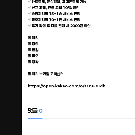
✅ 카드결제, 문상결제, 휴대폰결제 가능
✅ 신규 고객, 단골 고객 10% 할인
✅ 승당제강의 15+1승 서비스 진행
✅ 듀오제강의 10+1판 서비스 진행
✅ 후기 작성 후 다음 진행 시 2000원 할인
롤 대리
롤 강의
롤 맡김
롤 듀오
롤 경작
롤 대리 보라팀 고객센터
https://open.kakao.com/o/sO9UeTdh
댓글
0