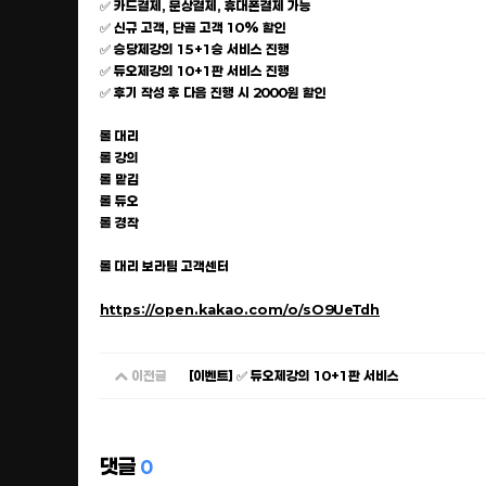
✅ 카드결제, 문상결제, 휴대폰결제 가능
✅ 신규 고객, 단골 고객 10% 할인
✅ 승당제강의 15+1승 서비스 진행
✅ 듀오제강의 10+1판 서비스 진행
✅ 후기 작성 후 다음 진행 시 2000원 할인
롤 대리
롤 강의
롤 맡김
롤 듀오
롤 경작
롤 대리 보라팀 고객센터
https://open.kakao.com/o/sO9UeTdh
이전글
[이벤트] ✅ 듀오제강의 10+1판 서비스
댓글
0