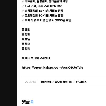
✅ 카드결제, 문상결제, 휴대폰결제 가능
✅ 신규 고객, 단골 고객 10% 할인
✅ 승당제강의 15+1승 서비스 진행
✅ 듀오제강의 10+1판 서비스 진행
✅ 후기 작성 후 다음 진행 시 2000원 할인
롤 대리
롤 강의
롤 맡김
롤 듀오
롤 경작
롤 대리 보라팀 고객센터
https://open.kakao.com/o/sO9UeTdh
이전글
[이벤트] ✅ 듀오제강의 10+1판 서비스
댓글
0