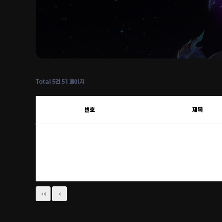
Total 5건
51 페이지
번호
제목