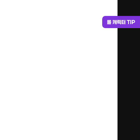
롤 캐릭터 TIP