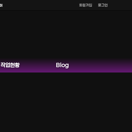
회원가입
로그인
오톡 외 다른 채팅은 운영하지 않습니다.
작업현황
Blog