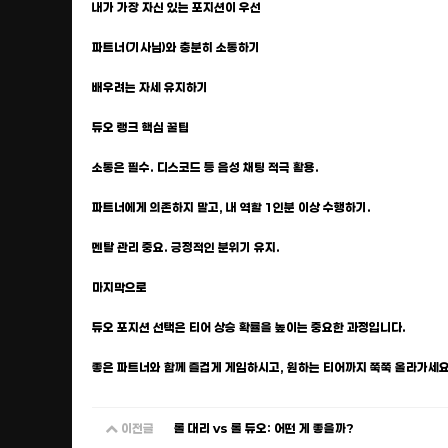
내가 가장 자신 있는 포지션이 우선
파트너(기사님)와 충분히 소통하기
배우려는 자세 유지하기
듀오 랭크 핵심 꿀팁
소통은 필수. 디스코드 등 음성 채팅 적극 활용.
파트너에게 의존하지 말고, 내 역할 1인분 이상 수행하기.
멘탈 관리 중요. 긍정적인 분위기 유지.
마지막으로
듀오 포지션 선택은 티어 상승 확률을 높이는 중요한 과정입니다.
좋은 파트너와 함께 즐겁게 게임하시고, 원하는 티어까지 쭉쭉 올라가세요
이전글
롤 대리 vs 롤 듀오: 어떤 게 좋을까?