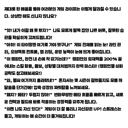
제대로 된 배움을 통해 여러분의 게임 라이프는 이렇게 달라질 수 있습니
다. 상상만 해도 신나지 않나요?
"앗! 내가 이걸 왜 못 봤지?" 나도 모르게 발목 잡던 나쁜 버릇, 잘못된 습
관을 확실하게 고쳐드립니다!
"아하! 이 타이밍엔 여기로 가야 했구나!" 게임 전체를 읽는 눈! 라인 관
리, 오브젝트 컨트롤, 맵 리딩, 운영 능력이 눈에 띄게 좋아집니다.
"이 챔피언, 완전 내 손에 착 감기는데?" 챔피언의 잠재력을 200% 끌
어내는 스킬 활용, 콤보, 상황별 대처법까지 완벽 마스터! (챔피언별 심화
공략도 참고해보세요!)
"와, 벌써 여기까지 올라왔네?" 혼자서는 몇 시즌이 걸렸을지도 모를 깨
달음을 단기간에! 압축 성장의 짜릿함을 느껴보세요.
"패치? 메타? 두렵지 않아!" 변화무쌍한 메타 흐름을 빠르게 읽고, 새로
운 전략과 빌드에 바로 적응하는 경쟁력을 갖추게 됩니다.
"이젠 나도 자신 있다!" 게임이 더 잘 풀리니 자신감은 UP! 스트레스는
줄고, 게임하는 매 순간이 더 즐거워집니다!