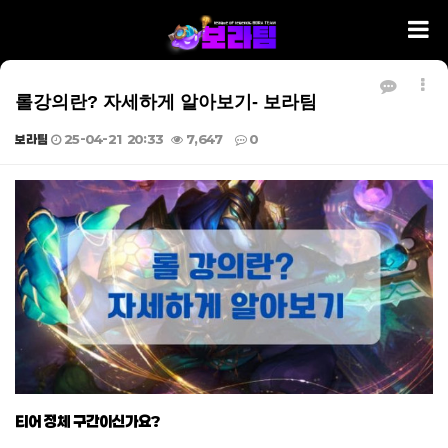
롤강의란? 자세하게 알아보기- 보라팀
보라팀
25-04-21 20:33
7,647
0
본문
티어 정체 구간이신가요?