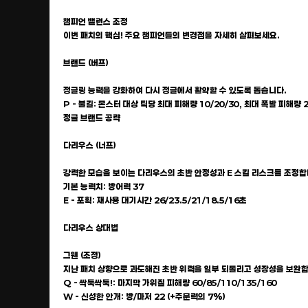
챔피언 밸런스 조정
이번 패치의 핵심! 주요 챔피언들의 변경점을 자세히 살펴보세요.
브랜드 (버프)
정글링 능력을 강화하여 다시 정글에서 활약할 수 있도록 돕습니다.
P - 불길: 몬스터 대상 틱당 최대 피해량 10/20/30, 최대 폭발 피해량 2
정글 브랜드 공략
다리우스 (너프)
강력한 모습을 보이는 다리우스의 초반 안정성과 E 스킬 리스크를 조정합
기본 능력치: 방어력 37
E - 포획: 재사용 대기시간 26/23.5/21/18.5/16초
다리우스 상대법
그웬 (조정)
지난 패치 상향으로 과도해진 초반 위력을 일부 되돌리고 성장성을 보완합
Q - 싹둑싹둑!: 마지막 가위질 피해량 60/85/110/135/160
W - 신성한 안개: 방/마저 22 (+주문력의 7%)