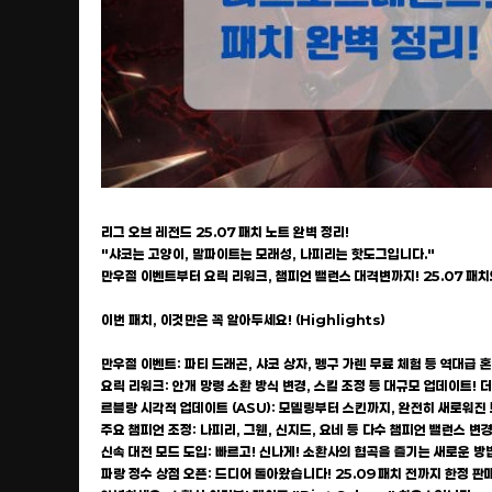
리그 오브 레전드 25.07 패치 노트 완벽 정리!
"샤코는 고양이, 말파이트는 모래성, 나피리는 핫도그입니다."
만우절 이벤트부터 요릭 리워크, 챔피언 밸런스 대격변까지! 25.07 패치
이번 패치, 이것만은 꼭 알아두세요! (Highlights)
만우절 이벤트: 파티 드래곤, 샤코 상자, 펭구 가렌 무료 체험 등 역대급 
요릭 리워크: 안개 망령 소환 방식 변경, 스킬 조정 등 대규모 업데이트!
르블랑 시각적 업데이트 (ASU): 모델링부터 스킨까지, 완전히 새로워진
주요 챔피언 조정: 나피리, 그웬, 신지드, 요네 등 다수 챔피언 밸런스 변경
신속 대전 모드 도입: 빠르고! 신나게! 소환사의 협곡을 즐기는 새로운 방법
파랑 정수 상점 오픈: 드디어 돌아왔습니다! 25.09 패치 전까지 한정 판매