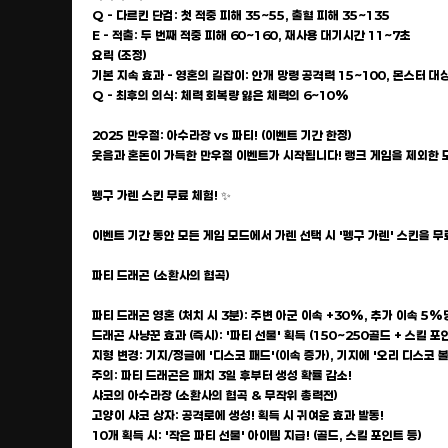
Q - 다르킨 단검: 첫 적중 피해 35~55, 출혈 피해 35~135
E - 적출: 두 번째 적중 피해 60~160, 재사용 대기시간 11~7초
요릭 (조정)
기본 지속 효과 - 영혼의 길잡이: 안개 망령 공격력 15~100, 몬스터 대
Q - 최후의 의식: 체력 회복량 잃은 체력의 6~10%
2025 만우절: 아수라장 vs 파티! (이벤트 기간 한정)
웃음과 혼돈이 가득한 만우절 이벤트가 시작됩니다! 랭크 게임을 제외한 
펭구 가렌 스킨 무료 체험! ✨
이벤트 기간 동안 모든 게임 모드에서 가렌 선택 시 '펭구 가렌' 스킨을 무
파티 드래곤 (소환사의 협곡)
파티 드래곤 영혼 (처치 시 3분): 주변 아군 이속 +30%, 추가 이속 5%
드래곤 사냥꾼 효과 (즉시): '파티 선물' 획득 (150~250골드 + 스킬 포
지형 변경: 기지/정글에 '디스코 패드'(이속 증가), 기지에 '오리 디스코 볼
주의: 파티 드래곤은 패치 3일 후부터 생성 확률 감소!
샤코의 아수라장 (소환사의 협곡 & 무작위 총력전)
고양이 샤코 상자: 공격로에 생성! 획득 시 귀여운 효과 발동!
10개 획득 시: '작은 파티 선물' 아이템 지급! (골드, 스킬 포인트 등)