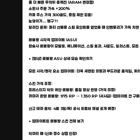
좀 더 빠른 무작위 총력전 (ARAM 변경점)
소환사 주문 가속 +200%
카파 주스 가격 300골드, 중첩 제한 없음!
눈덩이가... 펭구?!
알려진 문제: 파티 선물로 스킬 포인트를 얻었을 때 인벤토리가 가득 차면 레
르블랑 시각적 업데이트 (ASU)
환술사 르블랑이 모델링, 애니메이션, 스킬 효과, 사운드, 일러스트, 모
▶ [영상] 르블랑 ASU 상세 모습 확인하기
모든 시각/청각 요소 업데이트: 더욱 세련된 외형과 부드러운 움직임, 화려
스킨 가격 조정:
프레스티지 악의 여단 르블랑: 품질 향상 반영 (가격 미정)
까마귀 환영 르블랑: 975 RP ⇒ 1350 RP (서사급) (업데이트 전 구매
신규 테마 음악: 4월 3일(목) 공식 유튜브 채널 공개 예정!
▶ 업데이트된 르블랑 스킨 전체 보기
악마의 패 (신화 정수 상점 인장)