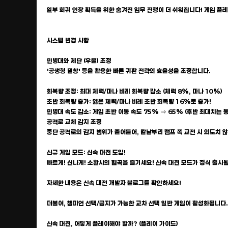
일부 희귀 인장 획득을 위한 숨겨진 임무 진행이 더 쉬워집니다! 게임 플
시스템 변경 사항
민병대와 제단 (우물) 조정
'공생형 밑창' 등을 활용한 빠른 귀환 전략의 효율성을 조정합니다.
회복량 조정: 최대 체력/마나 비례 회복량 감소 (체력 8%, 마나 10%)
초반 회복량 증가: 잃은 체력/마나 비례 초반 회복량 16%로 증가!
민병대 속도 감소: 게임 초반 이동 속도 75% ⇒ 65% (후반 최대치는 
공격로 교체 감지 조정
중단 공격로의 감지 범위가 줄어들어, 칼날부리 캠프 쪽 교전 시 의도치 
신규 게임 모드: 신속 대전 도입!
빠르게! 신나게! 소환사의 협곡을 즐기세요! 신속 대전 모드가 정식 출시됩니
자세한 내용은 신속 대전 개발자 블로그를 확인하세요!
더불어, 챔피언 선택/금지가 가능한 교차 선택 일반 게임이 활성화됩니다.
신속 대전, 어떻게 플레이해야 할까? (플레이 가이드)