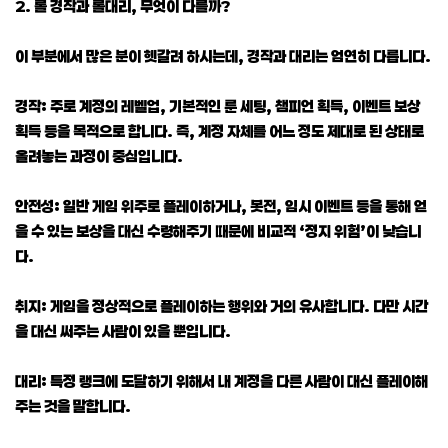
2. 롤 경작과 롤대리, 무엇이 다를까?
이 부분에서 많은 분이 헷갈려 하시는데, 경작과 대리는 엄연히 다릅니다.
경작: 주로 계정의 레벨업, 기본적인 룬 세팅, 챔피언 획득, 이벤트 보상
획득 등을 목적으로 합니다. 즉, 계정 자체를 어느 정도 제대로 된 상태로
올려놓는 과정이 중심입니다.
안전성: 일반 게임 위주로 플레이하거나, 봇전, 임시 이벤트 등을 통해 얻
을 수 있는 보상을 대신 수령해주기 때문에 비교적 ‘정지 위험’이 낮습니
다.
취지: 게임을 정상적으로 플레이하는 행위와 거의 유사합니다. 다만 시간
을 대신 써주는 사람이 있을 뿐입니다.
대리: 특정 랭크에 도달하기 위해서 내 계정을 다른 사람이 대신 플레이해
주는 것을 말합니다.