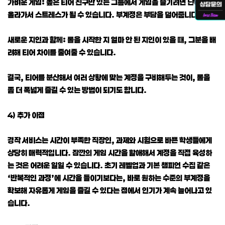
가벼운 게임: 높은 티어 친구만 있는 그룹에서 게임을 즐기려면 난이도가
올라가서 스트레스가 될 수 있습니다. 부계정은 부담을 덜어줍니다.
새로운 지인과 함께: 롤을 시작한 지 얼마 안 된 지인이 있을 때, 그분을 배
려해 티어 차이를 줄여줄 수 있습니다.
결국, 티어를 분산해서 여러 상황에 맞는 계정을 구비해두는 것이, 롤을
좀 더 폭넓게 즐길 수 있는 방법이 되기도 합니다.
4) 추가 이점
경작 서비스는 시간이 부족한 직장인, 과제와 시험으로 바쁜 학생들에게
상당히 매력적입니다. 잠깐의 게임 시간을 할애해서 계정을 직접 육성하
는 것은 어려운 일일 수 있습니다. 초기 레벨업과 기본 챔피언 수집 같은
‘반복적인 과정’에 시간을 들이기보다는, 바로 원하는 수준의 부계정을
확보해 자유롭게 게임을 즐길 수 있다는 점에서 인기가 계속 늘어나고 있
습니다.