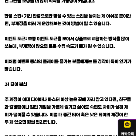
면 그만큼 보상을 더 많이 획득할 가능성이 커집니다.
한정 스킨: 기간 한정으로만 받을 수 있는 스킨을 놓치는 게 아쉬운 분이라
면, 부계정을 여러 개 운영해보는 것이 방법이 될 수 있습니다.
이벤트 토큰: 보통 이벤트 토큰을 모아서 상품으로 교환하는 방식을 많이
쓰는데, 부계정이 많으면 토큰 수집 속도가 배가 될 수 있습니다.
이처럼 이벤트 중심의 플레이를 즐기는 분들에게는 롤 경작이 특히 인기가
많습니다.
3) 티어 분산
주 계정이 이미 다이아나 마스터 이상 높은 곳에 자리 잡고 있다면, 친구들
과 칼바람이나 일반 게임을 가볍게 즐기고 싶어도 숙련도 차이가 심해 재
미가 떨어질 수 있습니다. 이럴 때 중간 티어 혹은 낮은 티어의 계정이 한
두 개 있으면 훨씬 편리합니다.