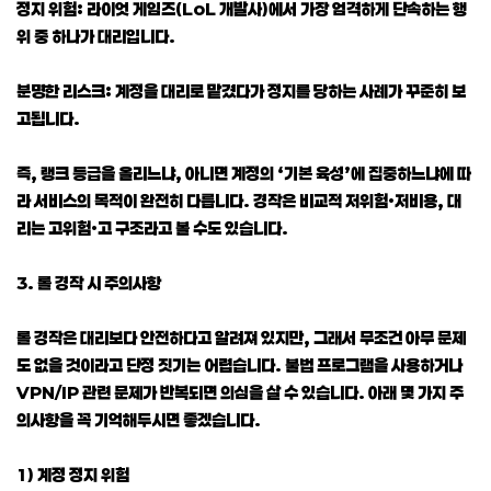
정지 위험: 라이엇 게임즈(LoL 개발사)에서 가장 엄격하게 단속하는 행
위 중 하나가 대리입니다.
분명한 리스크: 계정을 대리로 맡겼다가 정지를 당하는 사례가 꾸준히 보
고됩니다.
즉, 랭크 등급을 올리느냐, 아니면 계정의 ‘기본 육성’에 집중하느냐에 따
라 서비스의 목적이 완전히 다릅니다. 경작은 비교적 저위험·저비용, 대
리는 고위험·고 구조라고 볼 수도 있습니다.
3. 롤 경작 시 주의사항
롤 경작은 대리보다 안전하다고 알려져 있지만, 그래서 무조건 아무 문제
도 없을 것이라고 단정 짓기는 어렵습니다. 불법 프로그램을 사용하거나
VPN/IP 관련 문제가 반복되면 의심을 살 수 있습니다. 아래 몇 가지 주
의사항을 꼭 기억해두시면 좋겠습니다.
1) 계정 정지 위험