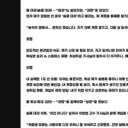
롤 대리(솔로 대리) – "결과"는 얻었지만, "과정"은 없었다
먼저 제가 경험한 건 흔히 '솔로 대리'라고 불리는, 제 계정을 통째로 맡
"솔직히 말해서... 편하긴 했습니다. 자기 전에 계정 맡기고, 다음 날 
장점
압도적인 편리함과 속도: 제가 신경 쓸 필요 없이, 자고 일어나면 티어
확실한 승리 & 스트레스 제로: 최상위권 기사님이 알아서 다 이겨주니, 
단점
내 실력은 1도 안 오름: 티어는 올랐지만, 막상 제가 솔랭을 돌리니 바로 
계정 보안에 대한 불안감: 내 계정으로 뭘 할지, 혹시 문제가 생기진 않을까.
성취감 제로, 게임의 재미 반감: 내가 직접 이기고 성장하는 재미가 없으니
롤 듀오(듀오 강의) – "과정"을 함께하며 "성장"을 맛보다
솔로 대리 이후, '이건 아니다' 싶어서 이번엔 고수 기사님과 함께 게임
"처음엔 모르는 사람이랑 디코 하려니 좀 어색하고 긴장됐죠. 근데 옆에서 '