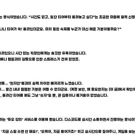
기는 방식이었습니다. "시간도 없고, 일단 티어부터 올려놓고 싶다"는 조급한 마음에 덜컥 신
일어나니 티어가 쑥! 올라있더군요. 마치 밀린 숙제를 누군가 대신 해준 기분이랄까요?"
가 올라있으니 시간 없는 직장인에게는 솔깃한 유혹이었습니다.
패배나 팀원과의 갈등으로 인한 스트레스가 전혀 없었죠.
연패... '현지인'들과의 실력 차이만 뼈저리게 느꼈습니다.
.. 맡긴 내내 찜찜한 기분은 어쩔 수 없더군요. (계정 보안, 왜 중요한지는 [이 글]에서 확인
, 올라간 티어를 봐도 그냥 '숫자'일 뿐, 큰 감흥이나 즐거움이 없었습니다.
을 하는 '듀오 강의' 서비스를 이용해 봤습니다. 디스코드로 실시간 소통하면서 진행하는 방식이
지금 스킬 쓰면 안 돼요!', '오케이, 지금 들어가죠!' 하고 실시간으로 짚어주니, 게임을 보