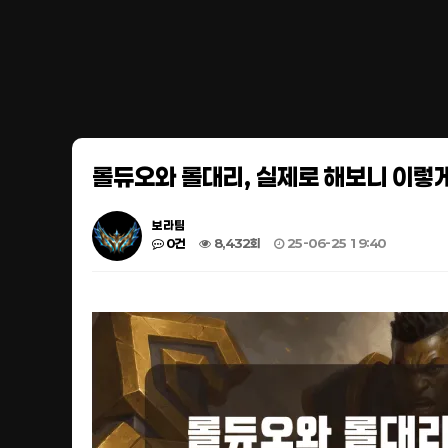
롤듀오와 롤대리, 실제로 해보니 이렇게
보라팀
0건
8,432회
25-06-25 19:40