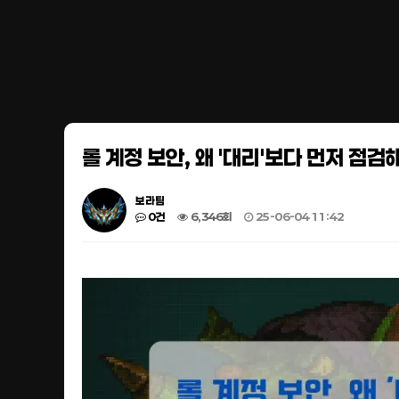
롤 계정 보안, 왜 '대리'보다 먼저 점
보라팀
0건
6,346회
25-06-04 11:42