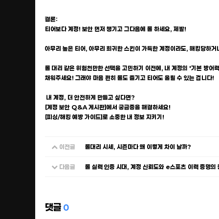
결론:
티어보다 계정! 보안 먼저 챙기고 그다음에 롤 하세요, 제발!
아무리 높은 티어, 아무리 희귀한 스킨이 가득한 계정이라도, 해킹당하거
롤 대리 같은 위험천만한 선택을 고민하기 이전에, 내 계정의 '기본 방어
채워주세요! 그래야 마음 편히 롤도 즐기고 티어도 올릴 수 있는 겁니다!
내 계정, 더 안전하게 만들고 싶다면?
[계정 보안 Q&A 게시판]에서 궁금증을 해결하세요!
[피싱/해킹 예방 가이드]로 소중한 내 정보 지키기!
이전글
롤대리 시세, 시즌마다 왜 이렇게 차이 날까?
다음글
롤 실력 인증 시대, 계정 신뢰도와 e스포츠 이력 증명의
댓글
0