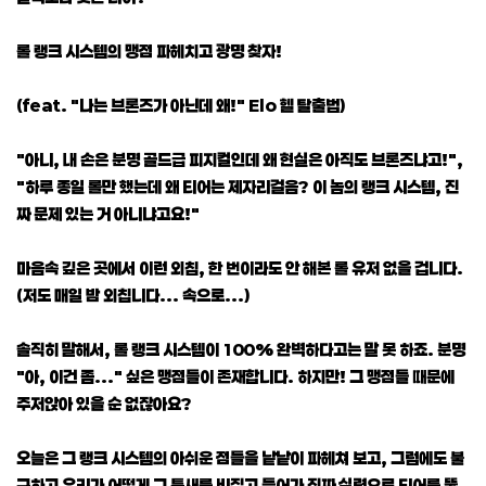
롤 랭크 시스템의 맹점 파헤치고 광명 찾자!
(feat. "나는 브론즈가 아닌데 왜!" Elo 헬 탈출법)
"아니, 내 손은 분명 골드급 피지컬인데 왜 현실은 아직도 브론즈냐고!",
"하루 종일 롤만 했는데 왜 티어는 제자리걸음? 이 놈의 랭크 시스템, 진
짜 문제 있는 거 아니냐고요!"
마음속 깊은 곳에서 이런 외침, 한 번이라도 안 해본 롤 유저 없을 겁니다.
(저도 매일 밤 외칩니다... 속으로...)
솔직히 말해서, 롤 랭크 시스템이 100% 완벽하다고는 말 못 하죠. 분명
"아, 이건 좀..." 싶은 맹점들이 존재합니다. 하지만! 그 맹점들 때문에
주저앉아 있을 순 없잖아요?
오늘은 그 랭크 시스템의 아쉬운 점들을 낱낱이 파헤쳐 보고, 그럼에도 불
구하고 우리가 어떻게 그 틈새를 비집고 들어가 진짜 실력으로 티어를 뚫