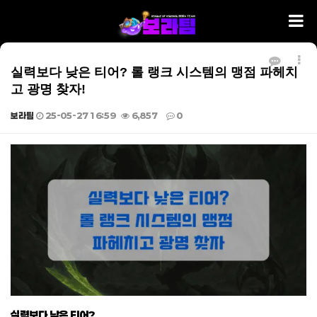
실력보다 낮은 티어? 롤 랭크 시스템의 맹점 파헤치
고 광명 찾자!
보라팀
25-05-27 16:59
6,857
0
본문
실력보다 낮은 티어?