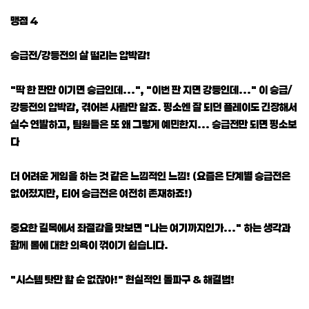
맹점 4
승급전/강등전의 살 떨리는 압박감!
"딱 한 판만 이기면 승급인데...", "이번 판 지면 강등인데..." 이 승급/
강등전의 압박감, 겪어본 사람만 알죠. 평소엔 잘 되던 플레이도 긴장해서
실수 연발하고, 팀원들은 또 왜 그렇게 예민한지... 승급전만 되면 평소보
다
더 어려운 게임을 하는 것 같은 느낌적인 느낌! (요즘은 단계별 승급전은
없어졌지만, 티어 승급전은 여전히 존재하죠!)
중요한 길목에서 좌절감을 맛보면 "나는 여기까지인가..." 하는 생각과
함께 롤에 대한 의욕이 꺾이기 쉽습니다.
"시스템 탓만 할 순 없잖아!" 현실적인 돌파구 & 해결법!