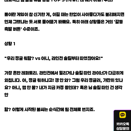
롤이란 게임이 참 신기한 게, 이길 때는 한없이 사이좋다가도 불리해지면
언제 그랬냐는 듯 서로 물어뜯기 바빠요. 특히 아래 상황들은 거의 '갈등
촉발 버튼' 수준이죠.
상황 1
"우리 정글 뭐함? vs 아니, 라인전 솔킬부터 따였잖아요!"
가장 흔한 레퍼토리. 라인전에서 밀리거나 솔킬 따인 라이너가 다급하게
외칩니다. 아, 정글 뭐하냐고! 갱 안 와? 그럼 우리 정글러, 가만히 있나
요? 아니, 맵 안 봄? 내가 지금 카정 중인데? 혹은 님 솔킬 따인 건 생각
안
함? 이렇게 시작된 불씨는 순식간에 팀 전체로 번지죠.