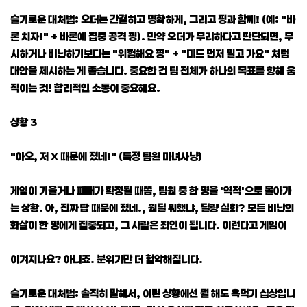
슬기로운 대처법: 오더는 간결하고 명확하게, 그리고 핑과 함께! (예: "바
론 치자!" + 바론에 집중 공격 핑). 만약 오더가 무리하다고 판단되면, 무
시하거나 비난하기보다는 "위험해요 핑" + "미드 먼저 밀고 가요" 처럼
대안을 제시하는 게 좋습니다. 중요한 건 팀 전체가 하나의 목표를 향해 움
직이는 것! 합리적인 소통이 중요해요.
상황 3
"아오, 저 X 때문에 졌네!" (특정 팀원 마녀사냥)
게임이 기울거나 패배가 확정될 때쯤, 팀원 중 한 명을 '역적'으로 몰아가
는 상황. 아, 진짜 탑 때문에 졌네., 원딜 뭐했냐, 딜량 실화? 모든 비난의
화살이 한 명에게 집중되고, 그 사람은 죄인이 됩니다. 이런다고 게임이
이겨지나요? 아니죠. 분위기만 더 험악해집니다.
슬기로운 대처법: 솔직히 말해서, 이런 상황에선 뭘 해도 욕먹기 십상입니