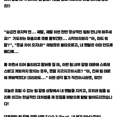
리!)
"승급전 마지막 판... 제발, 제발 이번 판만 정상적인 팀원 만나게 해주세
요!" 기도하는 마음으로 큐를 돌렸건만... 시작하자마자 "아, 미드 뭐
함?", "정글 차이 오지네!" 채팅창은 불타오르고, 내 멘탈은 이미 안드로
메다로...
롤 하면서 티어 올리려고 발버둥 칠 때, 이런 팀 내부 갈등 때문에 스트레
스받고 게임까지 망치는 경우, 정말 지긋지긋하시죠? "아, 진짜 팀 때문
에 못해먹겠다! 대리라도..." 이런 생각 들기 직전이시라면, 잠깐!
오늘은 피할 수 없는 팀 갈등 상황에서 내 멘탈을 지키고, 오히려 팀을 승
리로 이끄는 현실적인 대처법을 제 경험을 바탕으로 탈탈 털어드리겠습니
다!
대표적인 팀 갈등 유발 상황 TOP 3 (feat. 내 얘기 아님?주의)