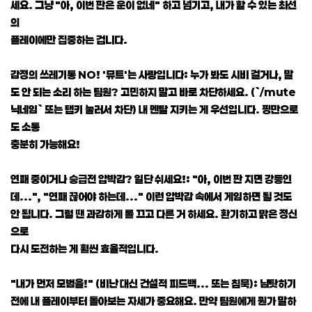
세요. 그냥 "아, 이번 판은 운이 없네" 하고 넘기고, 내가 할 수 있는 최선
의
플레이에만 집중하는 겁니다.
감정의 쓰레기통 NO! '뮤트'는 사랑입니다: 누가 봐도 시비 걸거나, 말
도 안 되는 소리 하는 팀원? 고민하지 말고 바로 차단하세요. (`/mute
닉네임` 또는 탭키 눌러서 차단) 내 멘탈 지키는 게 우선입니다. 핑만으로
도 소통
충분히 가능해요!
연패 중이거나 승급전 압박감? 일단 쉬세요!: "아, 이번 판 지면 강등인
데...", "연패 끊어야 하는데..." 이런 압박감 속에서 게임하면 될 것도
안 됩니다. 그럴 땐 과감하게 롤 끄고 다른 거 하세요. 환기하고 맑은 정신
으로
다시 도전하는 게 훨씬 효율적입니다.
"내가 먼저 모범을!" (비난 대신 건설적 피드백... 또는 침묵): 남탓하기
전에 내 플레이부터 돌아보는 자세가 중요해요. 만약 팀원에게 뭔가 말하