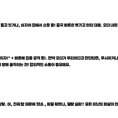
고 있거나, 심지어 집에서 쇼핑 중! 결국 바론은 뺏기고 한타 대패. 오더 내린 사
 치자!" + 바론에 집중 공격 핑). 만약 오더가 무리하다고 판단되면, 무시하거
를 향해 움직이는 것! 합리적인 소통이 중요해요.
황. 아, 진짜 탑 때문에 졌네., 원딜 뭐했냐, 딜량 실화? 모든 비난의 화살이 