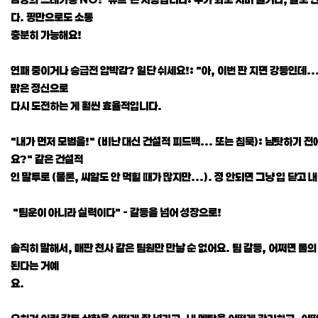
다. 핑만으로도 소통
충분히 가능해요!
연패 중이거나 승급전 압박감? 일단 쉬세요!: "아, 이번 판 지면 강등인데..
맑은 정신으로
다시 도전하는 게 훨씬 효율적입니다.
"내가 먼저 모범을!" (비난 대신 건설적 피드백... 또는 침묵): 남탓하기
요?" 같은 건설적
인 말투로 (물론, 씨알도 안 먹힐 때가 많지만...). 정 안되면 그냥 입 닫고 내
"팀운이 아니라 실력이다" - 갈등을 넘어 성장으로!
솔직히 말해서, 매판 천사 같은 팀원만 만날 순 없어요. 팀 갈등, 어쩌면 롤의
된다는 거예
요.