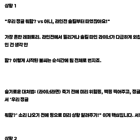
상황 1
"우리 정글 뭐함? vs 아니, 라인전 솔킬부터 따였잖아요!"
가장 흔한 레퍼토리. 라인전에서 밀리거나 솔킬 따인 라이너가 다급하게 외칩니다.
인 건 생각 안
함? 이렇게 시작된 불씨는 순식간에 팀 전체로 번지죠.
슬기로운 대처법: (라이너라면) 죽기 전에 미리 위험핑, 백핑 찍어주고, 정글
서 '우리 정글
뭐함?' 소리 나오기 전에 핑으로 미리 상황 알려주기!" 이게 핵심입니다. 서
상황 2