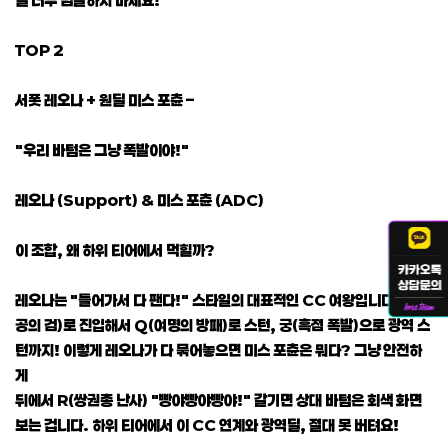
TOP 2
서폿 레오나 + 원딜 미스 포츈 –
"우리 바텀은 그냥 폭발이야!"
레오나 (Support) & 미스 포츈 (ADC)
이 조합, 왜 하위 티어에서 먹힐까?
레오나는 "들어가서 다 팬다!" 스타일의 대표적인 CC 여왕입니다. E(천
공의 검)로 진입해서 Q(여명의 방패)로 스턴, 궁(흑점 폭발)으로 광역 스
턴까지! 이렇게 레오나가 다 묶어놓으면 미스 포츈은 뭐다? 그냥 안전하
게
뒤에서 R(쌍권총 난사) "빵야빵야빵야!" 갈기면 상대 바텀은 회색 화면
보는 겁니다. 하위 티어에서 이 CC 연계와 광역딜, 절대 못 버텨요!