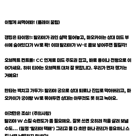
이렇게 써먹어봐! (플레이 꿀팁)
갱킹은 타이밍!: 탈리야가 라인 살짝 밀어놓고, 마오카이는 상대 미드 부
쉬에 숨어있다가 W로 콱! 이때 탈리야가 W-E 콤보 넣어주면 필킬각!
오브젝트 컨트롤: CC 연계로 미드 주도권 잡고, 바로 용이나 전령으로 이
어가세요. 하위 티어는 오브젝트 대처 잘 못합니다. 우리가 먼저 챙기는
거예요!
한타는 벽치고 가두기: 탈리야 궁으로 상대 퇴로나 진입로 막아버리고, 마
오카이가 궁이랑 W로 묶어두면 상대는 아무것도 못 하고 녹아요.
이것만은 조심! (주의사항)
탈리야 W 스킬 숙련도가 좀 필요해요. 잘못 쓰면 오히려 적을 살려 보낼
수도... (일명 '탈리야 택배') 그리고 둘 다 초반 마나 관리가 중요하니 스
킬 너무 남발하지 마세요!