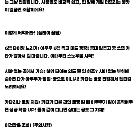
는 그냥 전멸입니다. 사용법도 비교적 쉽고, 한 방에 게임 터뜨리는 뽕맛
이 일품인 조합이에요!
이렇게 써먹어봐! (플레이 꿀팁)
6렙 타이밍 노리기: 아무무 6렙 찍고 미드 갱킹! 붕대 맞추고 궁 쓰면 카
타가 알아서 킬 따줍니다. 이때부터 스노우볼 시작!
시야 없는 곳에서 기습: 하위 티어는 와드 잘 안 하죠? 시야 없는 부쉬에
숨어있다가 아무무가 점멸-궁으로 이니시! 카타는 바로 진입해서 펜타킬
노려보세요!
카타리나 로밍 지원: 카타가 다른 라인 로밍 갈 때 아무무가 같이 움직여주
면 성공 확률 UP! 둘이 같이 다니면 상대는 공포 그 자체!
이것만은 조심! (주의사항)