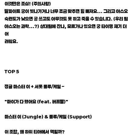
이것만은 조심! (주의사항)
말파이트 궁이 빗나가거나 너무 조금 맞추면 힘 빠져요... 그리고 야스오
숙련도가 낮으면 궁 쓰고도 아무것도 못 하고 죽을 수 있습니다. (우리 팀
야스오는 과학...?) 상대팀에 잔나, 모르가나 있으면 궁 타이밍 재기 더
어
려워요.
TOP 5
정글 마스터 이 + 서폿 룰루/케일 –
"마이가 다 했어요 (feat. 버프빨)"
마스터 이 (Jungle) & 룰루/케일 (Support)
이 조합, 왜 하위 티어에서 먹힐까?