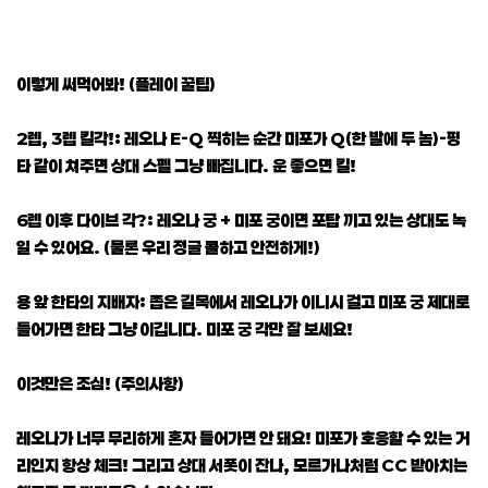
이렇게 써먹어봐! (플레이 꿀팁)
2렙, 3렙 킬각!: 레오나 E-Q 찍히는 순간 미포가 Q(한 발에 두 놈)-평
타 같이 쳐주면 상대 스펠 그냥 빠집니다. 운 좋으면 킬!
6렙 이후 다이브 각?: 레오나 궁 + 미포 궁이면 포탑 끼고 있는 상대도 녹
일 수 있어요. (물론 우리 정글 콜하고 안전하게!)
용 앞 한타의 지배자: 좁은 길목에서 레오나가 이니시 걸고 미포 궁 제대로
들어가면 한타 그냥 이깁니다. 미포 궁 각만 잘 보세요!
이것만은 조심! (주의사항)
레오나가 너무 무리하게 혼자 들어가면 안 돼요! 미포가 호응할 수 있는 거
리인지 항상 체크! 그리고 상대 서폿이 잔나, 모르가나처럼 CC 받아치는