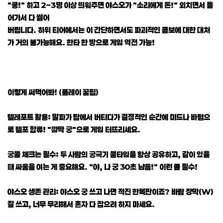
"쿵!" 하고 2~3명 이상 띄워주면 야스오가 "소리에게 돈!" 외치면서 들
어가서 다 썰어
버립니다. 하위 티어에서는 이 간단하면서도 파괴적인 콤보에 대한 대처
가 거의 불가능해요. 한타 한 방으로 게임 역전 가능!
이렇게 써먹어봐! (플레이 꿀팁)
텔레포트 활용: 말파가 탑에서 버티다가 결정적인 순간에 미드나 바텀으
로 텔포 합류! "깜짝 궁"으로 게임 터뜨리세요.
궁쿨 체크는 필수: 두 사람의 궁극기 쿨타임을 항상 공유하고, 같이 있을
때 싸움을 여는 게 중요해요. "야, 나 궁 30초 남음!" 이런 콜 필수!
야스오 생존 관리: 야스오 궁 쓰고 나면 적진 한복판이죠? 바람 장막(W)
잘 쓰고, 너무 무리해서 혼자 다 잡으려 하지 마세요.