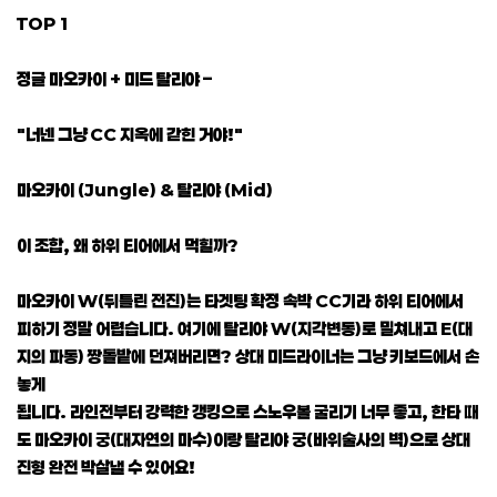
TOP 1
정글 마오카이 + 미드 탈리야 –
"너넨 그냥 CC 지옥에 갇힌 거야!"
마오카이 (Jungle) & 탈리야 (Mid)
이 조합, 왜 하위 티어에서 먹힐까?
마오카이 W(뒤틀린 전진)는 타겟팅 확정 속박 CC기라 하위 티어에서
피하기 정말 어렵습니다. 여기에 탈리야 W(지각변동)로 밀쳐내고 E(대
지의 파동) 짱돌밭에 던져버리면? 상대 미드라이너는 그냥 키보드에서 손
놓게
됩니다. 라인전부터 강력한 갱킹으로 스노우볼 굴리기 너무 좋고, 한타 때
도 마오카이 궁(대자연의 마수)이랑 탈리야 궁(바위술사의 벽)으로 상대
진형 완전 박살낼 수 있어요!