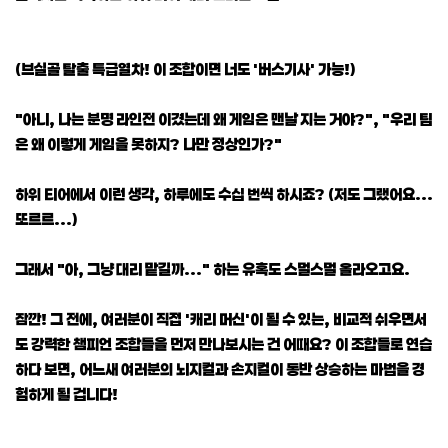
(브실골 탈출 특급열차! 이 조합이면 너도 '버스기사' 가능!)
"아니, 나는 분명 라인전 이겼는데 왜 게임은 맨날 지는 거야?", "우리 팀
은 왜 이렇게 게임을 못하지? 나만 정상인가?"
하위 티어에서 이런 생각, 하루에도 수십 번씩 하시죠? (저도 그랬어요...
또르르...)
그래서 "아, 그냥 대리 맡길까..." 하는 유혹도 스멀스멀 올라오고요.
잠깐! 그 전에, 여러분이 직접 '캐리 머신'이 될 수 있는, 비교적 쉬우면서
도 강력한 챔피언 조합들을 먼저 만나보시는 건 어때요? 이 조합들로 연습
하다 보면, 어느새 여러분의 뇌지컬과 손지컬이 동반 상승하는 마법을 경
험하게 될 겁니다!