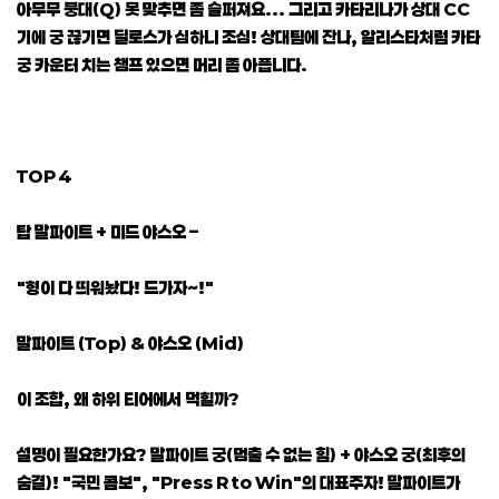
아무무 붕대(Q) 못 맞추면 좀 슬퍼져요... 그리고 카타리나가 상대 CC
기에 궁 끊기면 딜로스가 심하니 조심! 상대팀에 잔나, 알리스타처럼 카타
궁 카운터 치는 챔프 있으면 머리 좀 아픕니다.
TOP 4
탑 말파이트 + 미드 야스오 –
"형이 다 띄워놨다! 드가자~!"
말파이트 (Top) & 야스오 (Mid)
이 조합, 왜 하위 티어에서 먹힐까?
설명이 필요한가요? 말파이트 궁(멈출 수 없는 힘) + 야스오 궁(최후의
숨결)! "국민 콤보", "Press R to Win"의 대표주자! 말파이트가