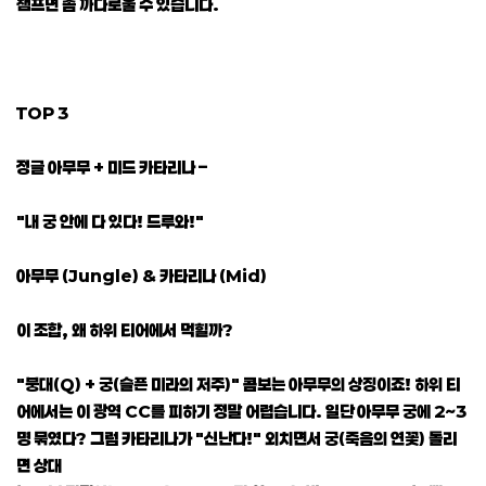
챔프면 좀 까다로울 수 있습니다.
TOP 3
정글 아무무 + 미드 카타리나 –
"내 궁 안에 다 있다! 드루와!"
아무무 (Jungle) & 카타리나 (Mid)
이 조합, 왜 하위 티어에서 먹힐까?
"붕대(Q) + 궁(슬픈 미라의 저주)" 콤보는 아무무의 상징이죠! 하위 티
어에서는 이 광역 CC를 피하기 정말 어렵습니다. 일단 아무무 궁에 2~3
명 묶였다? 그럼 카타리나가 "신난다!" 외치면서 궁(죽음의 연꽃) 돌리
면 상대