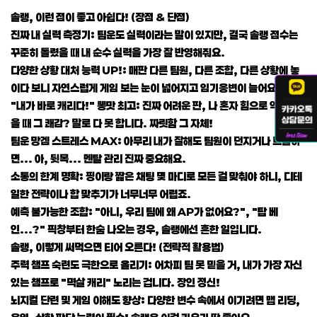
솔랭, 이런 점이 좋고 아쉽다! (장점 & 단점)
진짜 내 실력 측정기: 팀운도 실력이라는 말이 있지만, 결국 솔랭 점수는
꾸준히 돌렸을 때 내 순수 실력을 가장 잘 반영해줘요.
다양한 상황 대처 능력 UP!: 매판 다른 팀원, 다른 조합, 다른 상황에 놓
이다 보니 자연스럽게 게임 보는 눈이 넓어지고 임기응변이 늘어요.
"내가 바로 캐리다!" 뽕맛 최고: 진짜 어려운 판, 나 혼자 힘으로 역전승했
을 때 그 쾌감? 말로 다 못 합니다. 짜릿함 그 자체!
팀운 망겜 스트레스 MAX: 아무리 내가 잘해도 팀원이 던지거나 트롤하
면... 아, 뒷목... 멘탈 관리 진짜 중요해요.
소통의 한계 명확: 핑이랑 짧은 채팅 몇 마디로 모든 걸 맞춰야 하니, 디테
일한 전략이나 합 맞추기가 너무너무 어렵죠.
예측 불가능한 조합: "아니, 우리 팀에 왜 AP가 없어요?", "탑 베
인...?" 픽창부터 한숨 나오는 경우, 솔랭에선 흔한 일입니다.
솔랭, 이렇게 써먹으면 티어 오른다! (전략적 활용법)
주력 챔프 숙련도 극한으로 올리기: 어차피 팀 못 믿을 거, 내가 가장 자신
있는 챔프로 "멱살 캐리" 노리는 겁니다. 장인 정신!
뇌지컬 단련 및 게임 이해도 향상: 다양한 변수 속에서 이기려면 맵 리딩,