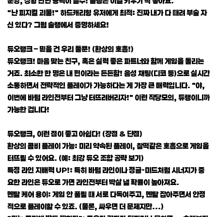
운영, 상황 판단 능력이 필수! 솔랭은 이걸 키우기 딱 좋아요.
"난 피지컬 괴물!" 하드캐리형 유저에게 최적: 진짜 내가 다 때려 부술 자
신 있다? 그럼 솔랭에서 증명하세요!
듀오랭크 – 믿을 건 우리 둘뿐! (환상의 호흡!)
듀오랭크! 마음 맞는 친구, 혹은 실력 좋은 파트너와 함께 게임을 돌리는
거죠. 최소한 한 명은 내 편이라는 든든함! 음성 채팅(디코 등)으로 실시간
소통하면서 전략적인 플레이가 가능하다는 게 가장 큰 매력입니다. "야,
이번에 바텀 라인전부터 그냥 터뜨려버리자!" 이런 작당모의, 듀랭이니까
가능한 겁니다!
듀오랭크, 이런 점이 좋고 아쉽다! (장점 & 단점)
환상의 콤비 플레이 가능: 미리 약속된 플레이, 찰떡같은 호흡으로 게임을
터뜨릴 수 있어요. (예: 최강 듀오 조합 공략 보기)
특정 라인 지배력 UP!: 특히 바텀 라인이나 정글-미드처럼 시너지가 중
요한 라인은 듀오로 가면 라인전부터 박살 낼 확률이 높아져요.
멘탈 케어 용이: 게임 안 풀릴 때 서로 다독여주고, 멘탈 잡아주면서 안정
적으로 플레이할 수 있죠. (물론, 싸우면 더 문제지만...)