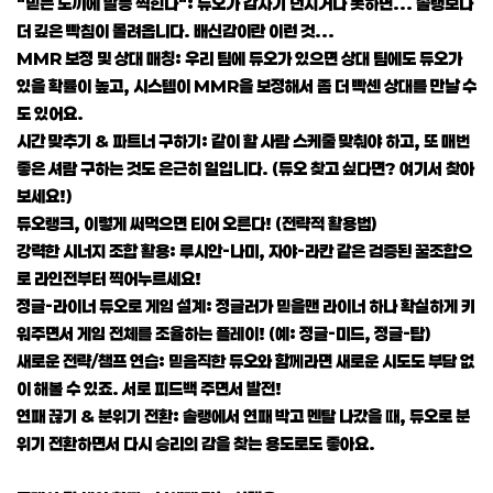
"믿는 도끼에 발등 찍힌다": 듀오가 갑자기 던지거나 못하면... 솔랭보다
더 깊은 빡침이 몰려옵니다. 배신감이란 이런 것...
MMR 보정 및 상대 매칭: 우리 팀에 듀오가 있으면 상대 팀에도 듀오가
있을 확률이 높고, 시스템이 MMR을 보정해서 좀 더 빡센 상대를 만날 수
도 있어요.
시간 맞추기 & 파트너 구하기: 같이 할 사람 스케줄 맞춰야 하고, 또 매번
좋은 셔람 구하는 것도 은근히 일입니다. (듀오 찾고 싶다면? 여기서 찾아
보세요!)
듀오랭크, 이렇게 써먹으면 티어 오른다! (전략적 활용법)
강력한 시너지 조합 활용: 루시안-나미, 자야-라칸 같은 검증된 꿀조합으
로 라인전부터 찍어누르세요!
정글-라이너 듀오로 게임 설계: 정글러가 믿을맨 라이너 하나 확실하게 키
워주면서 게임 전체를 조율하는 플레이! (예: 정글-미드, 정글-탑)
새로운 전략/챔프 연습: 믿음직한 듀오와 함께라면 새로운 시도도 부담 없
이 해볼 수 있죠. 서로 피드백 주면서 발전!
연패 끊기 & 분위기 전환: 솔랭에서 연패 박고 멘탈 나갔을 때, 듀오로 분
위기 전환하면서 다시 승리의 감을 찾는 용도로도 좋아요.