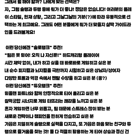
그래서 뭘 해야 할까? 나에게 맞는 선택은?
자, 그럼 솔랭과 듀랭 중에 뭐가 더 좋냐! 정답은 없습니다! 여러분의 플레
이 스타일, 현재 상황, 그리고 그날그날의 기분(?)에 따라 유동적으로 선
택하는 게 최고예요. 그래도 어떤 분들에게 뭐가 더 맞을지 살짝 가이드라
인을 드려볼게요!
이런 당신에겐 "솔로랭크" 추천!
"팀은 못 믿어! 오직 나 자신뿐!" 하드캐리형 플레이어
시간 제약 없이, 내가 하고 싶을 때 바로바로 게임하고 싶은 분
내 순수 피지컬과 뇌지컬을 극한까지 시험하고 싶은 상남자/상여자
다양한 트롤과 역경 속에서 멘탈 수양을 하고 싶은 분 (응?)
이런 당신에겐 "듀오랭크" 추천!
믿을맨 파트너와 함께 안정적으로 티어 올리고 싶은 분
찰떡궁합 시너지로 게임 터뜨리는 쾌감을 느끼고 싶은 분
혼자 게임하면 너무 외롭고, 팀 때문에 스트레스 많이 받는 분
새로운 전략이나 챔피언을 편하게 연습하고 싶은 분
가끔은 치열하게 솔랭으로 실력을 다지고, 또 가끔은 마음 맞는 친구와 듀
랭으로 즐거움을 찾는 것! 둘 다 적절히 활용하는 게 티어 상승과 정신 건