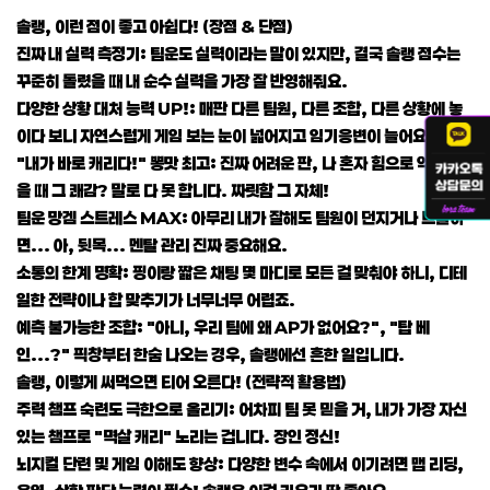
솔랭, 이런 점이 좋고 아쉽다! (장점 & 단점)
진짜 내 실력 측정기: 팀운도 실력이라는 말이 있지만, 결국 솔랭 점수는
꾸준히 돌렸을 때 내 순수 실력을 가장 잘 반영해줘요.
다양한 상황 대처 능력 UP!: 매판 다른 팀원, 다른 조합, 다른 상황에 놓
이다 보니 자연스럽게 게임 보는 눈이 넓어지고 임기응변이 늘어요.
"내가 바로 캐리다!" 뽕맛 최고: 진짜 어려운 판, 나 혼자 힘으로 역전승했
을 때 그 쾌감? 말로 다 못 합니다. 짜릿함 그 자체!
팀운 망겜 스트레스 MAX: 아무리 내가 잘해도 팀원이 던지거나 트롤하
면... 아, 뒷목... 멘탈 관리 진짜 중요해요.
소통의 한계 명확: 핑이랑 짧은 채팅 몇 마디로 모든 걸 맞춰야 하니, 디테
일한 전략이나 합 맞추기가 너무너무 어렵죠.
예측 불가능한 조합: "아니, 우리 팀에 왜 AP가 없어요?", "탑 베
인...?" 픽창부터 한숨 나오는 경우, 솔랭에선 흔한 일입니다.
솔랭, 이렇게 써먹으면 티어 오른다! (전략적 활용법)
주력 챔프 숙련도 극한으로 올리기: 어차피 팀 못 믿을 거, 내가 가장 자신
있는 챔프로 "멱살 캐리" 노리는 겁니다. 장인 정신!
뇌지컬 단련 및 게임 이해도 향상: 다양한 변수 속에서 이기려면 맵 리딩,