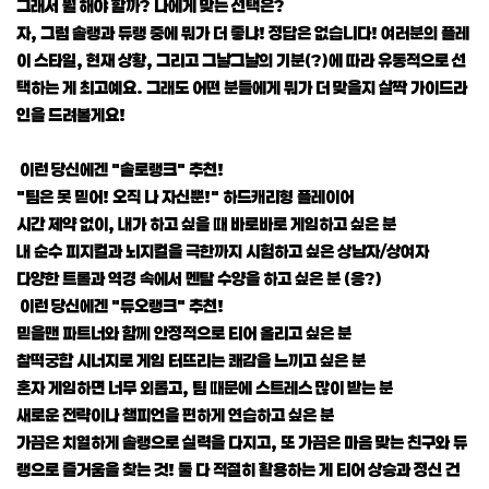
그래서 뭘 해야 할까? 나에게 맞는 선택은?
자, 그럼 솔랭과 듀랭 중에 뭐가 더 좋냐! 정답은 없습니다! 여러분의 플레
이 스타일, 현재 상황, 그리고 그날그날의 기분(?)에 따라 유동적으로 선
택하는 게 최고예요. 그래도 어떤 분들에게 뭐가 더 맞을지 살짝 가이드라
인을 드려볼게요!
이런 당신에겐 "솔로랭크" 추천!
"팀은 못 믿어! 오직 나 자신뿐!" 하드캐리형 플레이어
시간 제약 없이, 내가 하고 싶을 때 바로바로 게임하고 싶은 분
내 순수 피지컬과 뇌지컬을 극한까지 시험하고 싶은 상남자/상여자
다양한 트롤과 역경 속에서 멘탈 수양을 하고 싶은 분 (응?)
이런 당신에겐 "듀오랭크" 추천!
믿을맨 파트너와 함께 안정적으로 티어 올리고 싶은 분
찰떡궁합 시너지로 게임 터뜨리는 쾌감을 느끼고 싶은 분
혼자 게임하면 너무 외롭고, 팀 때문에 스트레스 많이 받는 분
새로운 전략이나 챔피언을 편하게 연습하고 싶은 분
가끔은 치열하게 솔랭으로 실력을 다지고, 또 가끔은 마음 맞는 친구와 듀
랭으로 즐거움을 찾는 것! 둘 다 적절히 활용하는 게 티어 상승과 정신 건