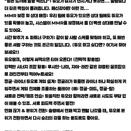
"믿는 도끼에 발등 찍힌다": 듀오가 갑자기 던지거나 못하면... 솔랭보다
더 깊은 빡침이 몰려옵니다. 배신감이란 이런 것...
MMR 보정 및 상대 매칭: 우리 팀에 듀오가 있으면 상대 팀에도 듀오가
있을 확률이 높고, 시스템이 MMR을 보정해서 좀 더 빡센 상대를 만날 수
도 있어요.
시간 맞추기 & 파트너 구하기: 같이 할 사람 스케줄 맞춰야 하고, 또 매번
좋은 셔람 구하는 것도 은근히 일입니다. (듀오 찾고 싶다면? 여기서 찾아
보세요!)
듀오랭크, 이렇게 써먹으면 티어 오른다! (전략적 활용법)
강력한 시너지 조합 활용: 루시안-나미, 자야-라칸 같은 검증된 꿀조합으
로 라인전부터 찍어누르세요!
정글-라이너 듀오로 게임 설계: 정글러가 믿을맨 라이너 하나 확실하게 키
워주면서 게임 전체를 조율하는 플레이! (예: 정글-미드, 정글-탑)
새로운 전략/챔프 연습: 믿음직한 듀오와 함께라면 새로운 시도도 부담 없
이 해볼 수 있죠. 서로 피드백 주면서 발전!
연패 끊기 & 분위기 전환: 솔랭에서 연패 박고 멘탈 나갔을 때, 듀오로 분
위기 전환하면서 다시 승리의 감을 찾는 용도로도 좋아요.