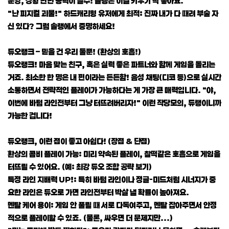
운영, 상황 판단 능력이 필수! 솔랭은 이걸 키우기 딱 좋아요.
"난 피지컬 괴물!" 하드캐리형 유저에게 최적: 진짜 내가 다 때려 부술 자
신 있다? 그럼 솔랭에서 증명하세요!
듀오랭크 – 믿을 건 우리 둘뿐! (환상의 호흡!)
듀오랭크! 마음 맞는 친구, 혹은 실력 좋은 파트너와 함께 게임을 돌리는
거죠. 최소한 한 명은 내 편이라는 든든함! 음성 채팅(디코 등)으로 실시간
소통하면서 전략적인 플레이가 가능하다는 게 가장 큰 매력입니다. "야,
이번에 바텀 라인전부터 그냥 터뜨려버리자!" 이런 작당모의, 듀랭이니까
가능한 겁니다!
듀오랭크, 이런 점이 좋고 아쉽다! (장점 & 단점)
환상의 콤비 플레이 가능: 미리 약속된 플레이, 찰떡같은 호흡으로 게임을
터뜨릴 수 있어요. (예: 최강 듀오 조합 공략 보기)
특정 라인 지배력 UP!: 특히 바텀 라인이나 정글-미드처럼 시너지가 중
요한 라인은 듀오로 가면 라인전부터 박살 낼 확률이 높아져요.
멘탈 케어 용이: 게임 안 풀릴 때 서로 다독여주고, 멘탈 잡아주면서 안정
적으로 플레이할 수 있죠. (물론, 싸우면 더 문제지만...)