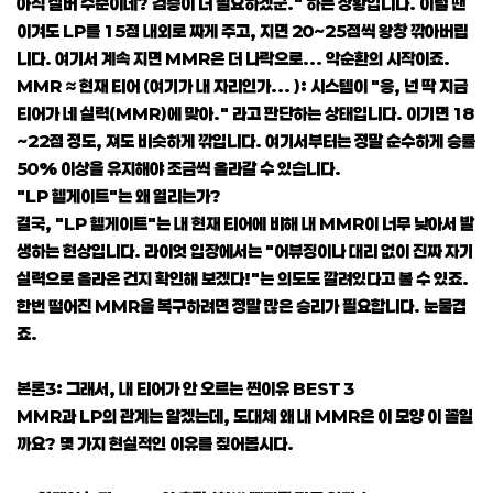
아직 실버 수준이네? 검증이 더 필요하겠군." 하는 상황입니다. 이럴 땐
이겨도 LP를 15점 내외로 짜게 주고, 지면 20~25점씩 왕창 깎아버립
니다. 여기서 계속 지면 MMR은 더 나락으로... 악순환의 시작이죠.
MMR ≈ 현재 티어 (여기가 내 자리인가... ): 시스템이 "응, 넌 딱 지금
티어가 네 실력(MMR)에 맞아." 라고 판단하는 상태입니다. 이기면 18
~22점 정도, 져도 비슷하게 깎입니다. 여기서부터는 정말 순수하게 승률
50% 이상을 유지해야 조금씩 올라갈 수 있습니다.
"LP 헬게이트"는 왜 열리는가?
결국, "LP 헬게이트"는 내 현재 티어에 비해 내 MMR이 너무 낮아서 발
생하는 현상입니다. 라이엇 입장에서는 "어뷰징이나 대리 없이 진짜 자기
실력으로 올라온 건지 확인해 보겠다!"는 의도도 깔려있다고 볼 수 있죠.
한번 떨어진 MMR을 복구하려면 정말 많은 승리가 필요합니다. 눈물겹
죠.
본론3: 그래서, 내 티어가 안 오르는 찐이유 BEST 3
MMR과 LP의 관계는 알겠는데, 도대체 왜 내 MMR은 이 모양 이 꼴일
까요? 몇 가지 현실적인 이유를 짚어봅시다.