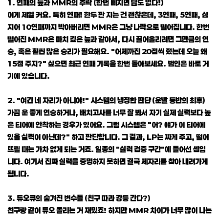
1. 연패의 늪과 MMR의 추락 (한번 빠지면 답도 없다!)
이게 제일 커요. 특히 연패! 한두 판 지는 건 괜찮은데, 3연패, 5연패, 심
지어 10연패까지 박아버리면 MMR은 그냥 나락으로 떨어집니다. 한번
떨어진 MMR은 마치 깊은 늪과 같아서, 다시 끌어올리려면 그만큼의 연
승, 혹은 훨씬 많은 승리가 필요해요. "어제까진 20점씩 줬는데 오늘 왜
15점 주지?" 싶으면 최근 연패 기록을 한번 돌아보세요. 범인은 바로 거
기에 있습니다.
2. "여긴 네 자리가 아니야!" 시스템의 냉정한 판단 (운빨 등반의 최후)
가끔 운 좋게 연승하거나, 배치고사를 너무 잘 봐서 자기 실제 실력보다 높
은 티어에 안착하는 경우가 있어요. 그럼 시스템은 "어? 얘가 이 티어에
있을 실력이 아닌데?" 하고 판단합니다. 그 결과, LP는 짜게 주고, 떨어
뜨릴 때는 가차 없게 되는 거죠. 일종의 "실력 검증 구간"에 들어선 셈입
니다. 여기서 진짜 실력을 증명하지 못하면 결국 제자리를 찾아 내려가게
됩니다.
3. 듀오큐의 숨겨진 변수들 (친구 따라 강등 간다?)
친구랑 같이 듀오 돌리는 거 재밌죠! 하지만 MMR 차이가 너무 많이 나는