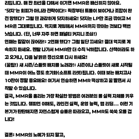
리입니다. 매 판 최선을 다해서 이기면 MMR은 배신하지 않아요.
'닷지'는 회피가 아니라 전략이다!: 픽창부터 트롤이 보이거나 조합이 완
전 망했다? 그럴 땐 과감하게 닷지하세요! 닷지는 LP만 조금 깎이고 M
MR은 그대로입니다. 억지로 게임해서 MMR까지 깎이는 것보다 백번
낫습니다. (단, 너무 자주 하면 패널티 커지니 조심!)
연패는 칼같이 끊어라!: 2연패 했다? 그럼 일단 끄세요! 절대 억지로 계
속하지 마세요. 멘탈 나가서 MMR만 더 수직 낙하합니다. 산책이라도 하
고 오거나, 다음 날 맑은 정신으로 다시 하세요!
(꿀팁!) 새 시즌/스플릿 배치를 노려라!: 시즌이나 스플릿이 새로 시작될
때 MMR이 어느 정도 초기화(소프트 리셋)됩니다. 이때 보는 배치고사
10판이 정말 중요해요! 여기서 연승하면 MMR 떡상하고 꿀 빨면서 시
작할 수 있습니다.
결국, MMR을 올리는 가장 확실한 방법은 여러분의 롤 실력 자체를 키우
는 것입니다. 챔피언 이해도, 라인전 실력, 운영 능력, 맵 리딩... 이런 기
본기가 탄탄해지면 자연스럽게 승률은 따라오고, MMR도 쑥쑥 오를 겁
니다!
결론: MMR의 노예가 되지 말고,