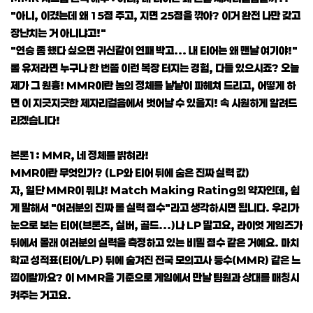
"아니, 이겼는데 왜 15점 주고, 지면 25점을 깎아? 이거 완전 나만 갖고
장난치는 거 아니냐고!"
"연승 좀 했다 싶으면 귀신같이 연패 박고... 내 티어는 왜 맨날 여기야!"
롤 유저라면 누구나 한 번쯤 이런 복장 터지는 경험, 다들 있으시죠? 오늘
제가 그 원흉! MMR이란 놈의 정체를 낱낱이 파헤쳐 드리고, 어떻게 하
면 이 지긋지긋한 제자리걸음에서 벗어날 수 있을지! 속 시원하게 알려드
리겠습니다!
본론1: MMR, 네 정체를 밝혀라!
MMR이란 무엇인가? (LP와 티어 뒤에 숨은 진짜 실력 값)
자, 일단 MMR이 뭐냐! Match Making Rating의 약자인데, 쉽
게 말해서 "여러분의 진짜 롤 실력 점수"라고 생각하시면 됩니다. 우리가
눈으로 보는 티어(브론즈, 실버, 골드...)나 LP 말고요, 라이엇 게임즈가
뒤에서 몰래 여러분의 실력을 측정하고 있는 비밀 점수 같은 거예요. 마치
학교 성적표(티어/LP) 뒤에 숨겨진 전국 모의고사 등수(MMR) 같은 느
낌이랄까요? 이 MMR을 기준으로 게임에서 만날 팀원과 상대를 매칭시
켜주는 거고요.