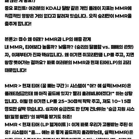
패 끊는 게 중요!)
중요 포인트: 여러분의 KDA나 딜량 같은 개인 플레이 지표는 MMR에
직접적인 영향은 거의 없다고 알려져 있습니다. 오직 승리만이 MMR을
춤추게 합니다!
본론2: 점수 왜 이래? MMR과 LP의 애증 관계
내 MMR, 티어보다 높을까? 낮을까? (승리의 달콤함 vs. 패배의 쓴맛)
자, 이제부터가 진짜 핵심입니다. 왜 이기면 쥐꼬리만큼 LP를 주고, 지면
왕창 뺏어가는 걸까요? 바로 여러분의 MMR과 현재 티어(LP)의 괴리
때문입니다!
MMR > 현재 티어 (꿀 빠는 구간 ): 시스템이 "어? 얘 실력(MMR)은
플래티넘급인데 왜 아직 골드에 있지? 빨리 올려보내야겠다!" 하는 상황
입니다. 이럴 땐 이기면 LP를 25~30점씩 팍팍 주고, 져도 10~15점
정도만 살짝 깎습니다. 심지어 승급전도 한 단계 건너뛰는 '승급 지원 시스
템(일명 월반)'의 혜택을 받기도 하죠!
MMR < 현재 티어 (LP 헬게이트 ): 이게 바로 우리가 고통받는 주된 이
유! 시스템이 "음... 얘는 운 좋게 골드까지 올라왔는데, 실력(MMR)은