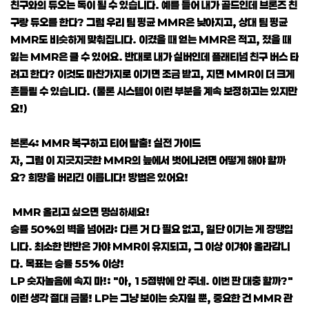
친구와의 듀오는 독이 될 수 있습니다. 예를 들어 내가 골드인데 브론즈 친
구랑 듀오를 한다? 그럼 우리 팀 평균 MMR은 낮아지고, 상대 팀 평균
MMR도 비슷하게 맞춰집니다. 이겼을 때 얻는 MMR은 적고, 졌을 때
잃는 MMR은 클 수 있어요. 반대로 내가 실버인데 플래티넘 친구 버스 타
려고 한다? 이것도 마찬가지로 이기면 조금 받고, 지면 MMR이 더 크게
흔들릴 수 있습니다. (물론 시스템이 이런 부분을 계속 보정하고는 있지만
요!)
본론4: MMR 복구하고 티어 탈출! 실전 가이드
자, 그럼 이 지긋지긋한 MMR의 늪에서 벗어나려면 어떻게 해야 할까
요? 희망을 버리긴 이릅니다! 방법은 있어요!
MMR 올리고 싶으면 명심하세요!
승률 50%의 벽을 넘어라: 다른 거 다 필요 없고, 일단 이기는 게 장땡입
니다. 최소한 반반은 가야 MMR이 유지되고, 그 이상 이겨야 올라갑니
다. 목표는 승률 55% 이상!
LP 숫자놀음에 속지 마!: "아, 15점밖에 안 주네. 이번 판 대충 할까?"
이런 생각 절대 금물! LP는 그냥 보이는 숫자일 뿐, 중요한 건 MMR 관