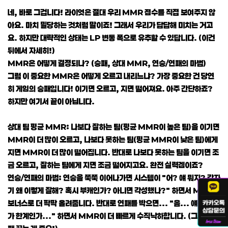
네, 바로 그겁니다! 라이엇은 절대 우리 MMR 점수를 직접 보여주지 않
아요. 마치 밀당하는 것처럼 말이죠! 그래서 우리가 답답해 미치는 거고
요. 하지만 대략적인 상태는 LP 변동 폭으로 유추할 수 있답니다. (이건
뒤에서 자세히!)
MMR은 어떻게 결정되나? (승패, 상대 MMR, 연승/연패의 마법)
그럼 이 중요한 MMR은 어떻게 오르고 내리느냐? 가장 중요한 건 당연
히 게임의 승패입니다! 이기면 오르고, 지면 떨어져요. 아주 간단하죠?
하지만 여기서 끝이 아닙니다.
상대 팀 평균 MMR: 나보다 잘하는 팀(평균 MMR이 높은 팀)을 이기면
MMR이 더 많이 오르고, 나보다 못하는 팀(평균 MMR이 낮은 팀)에게
지면 MMR이 더 많이 떨어집니다. 반대로 나보다 못하는 팀을 이기면 조
금 오르고, 잘하는 팀에게 지면 조금 떨어지고요. 완전 실력겜이죠?
연승/연패의 마법: 연승을 쭉쭉 이어나가면 시스템이 "어? 얘 뭐지? 갑자
기 왜 이렇게 잘해? 혹시 부캐인가? 아니면 각성했나?" 하면서 MMR을
보너스로 더 팍팍 올려줍니다. 반대로 연패를 박으면... "음... 얘는 여기
가 한계인가..." 하면서 MMR이 더 빠르게 수직낙하합니다. (그래서 연