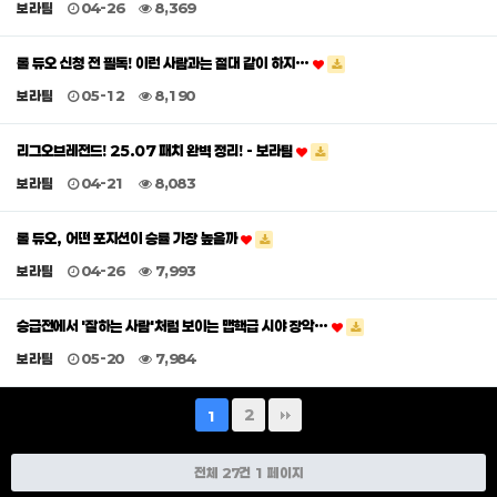
보라팀
04-26
8,369
롤 듀오 신청 전 필독! 이런 사람과는 절대 같이 하지…
보라팀
05-12
8,190
리그오브레전드! 25.07 패치 완벽 정리! - 보라팀
보라팀
04-21
8,083
롤 듀오, 어떤 포지션이 승률 가장 높을까
보라팀
04-26
7,993
승급전에서 '잘하는 사람'처럼 보이는 맵핵급 시야 장악…
보라팀
05-20
7,984
2
1
전체 27건
1 페이지