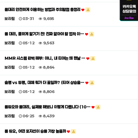
롤대리 안전하게 이용하는 방법과 주의할점 총정리
보라팀
03-31
9,695
롤 대리, 쿨하게 맡기기 전! 진짜 알아야 할 법적 이…
보라팀
05-12
9,563
MMR 시스템 완벽 해부: 아니, 내 티어는 왜 맨날 …
보라팀
05-12
8,864
솔랭 vs 듀랭, 대체 뭐가 더 꿀일까? (티어 상승을…
보라팀
05-12
8,806
롤듀오와 롤대리, 실제로 해보니 이렇게 다릅니다 (10…
보라팀
06-25
8,439
롤 듀오, 어떤 포지션이 승률 가장 높을까