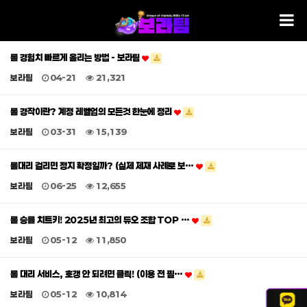
롤 경험치 빠르게 올리는 방법 - 보라팀
보라팀
04-21
21,321
롤 경작이란? 계정 레벨업의 모든것 한눈에 정리
보라팀
03-31
15,139
롤대리 걸리면 정지 확정일까? (실제 제재 사례로 보…
보라팀
06-25
12,655
롤 승률 치트키! 2025년 최고의 듀오 조합 TOP …
보라팀
05-12
11,850
롤 대리 서비스, 호갱 안 되려면 클릭! (이용 전 필…
보라팀
05-12
10,814