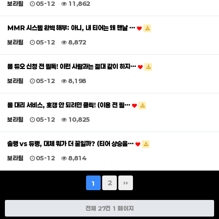
보라팀
05-12
11,862
MMR 시스템 완벽 해부: 아니, 내 티어는 왜 맨날 …
보라팀
05-12
8,872
롤 듀오 신청 전 필독! 이런 사람과는 절대 같이 하지…
보라팀
05-12
8,198
롤 대리 서비스, 호갱 안 되려면 클릭! (이용 전 필…
보라팀
05-12
10,825
솔랭 vs 듀랭, 대체 뭐가 더 꿀일까? (티어 상승을…
보라팀
05-12
8,814
2
1
전체 27건
1 페이지