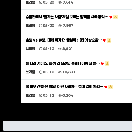
보라팀
05-20
7,614
승급전에서 '잘하는 사람'처럼 보이는 맵핵급 시야 장악…
보라팀
05-20
7,997
솔랭 vs 듀랭, 대체 뭐가 더 꿀일까? (티어 상승을…
보라팀
05-12
8,821
롤 대리 서비스, 호갱 안 되려면 클릭! (이용 전 필…
보라팀
05-12
10,831
롤 듀오 신청 전 필독! 이런 사람과는 절대 같이 하지…
보라팀
05-12
8,204
맨끝