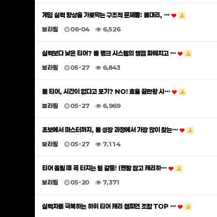
게임 실력 향상을 가로막는 구조적 문제들: 롤대리, …
보라팀
06-04
6,526
실력보다 낮은 티어? 롤 랭크 시스템의 맹점 파헤치고 …
보라팀
05-27
6,843
롤 티어, 시간이 없다고 포기? NO! 효율 끝판왕 시…
보라팀
05-27
6,969
초보에서 마스터까지, 롤 성장 과정에서 가장 많이 찾는…
보라팀
05-27
7,114
티어 올릴 때 꼭 터지는 팀 갈등! (멘탈 잡고 캐리하…
보라팀
05-20
7,371
실력차를 극복하는 하위 티어 캐리 챔피언 조합 TOP …