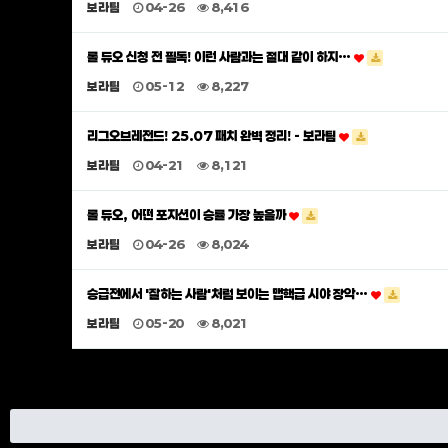
보라팀
04-26
8,416
롤 듀오 신청 전 필독! 이런 사람과는 절대 같이 하지…
보라팀
05-12
8,227
리그오브레전드! 25.07 패치 완벽 정리! - 보라팀
보라팀
04-21
8,121
롤 듀오, 어떤 포지션이 승률 가장 높을까
보라팀
04-26
8,024
승급전에서 '잘하는 사람'처럼 보이는 맵핵급 시야 장악…
보라팀
05-20
8,021
맨끝