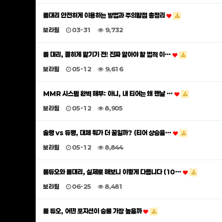
롤대리 안전하게 이용하는 방법과 주의할점 총정리
보라팀
03-31
9,732
롤 대리, 쿨하게 맡기기 전! 진짜 알아야 할 법적 이…
보라팀
05-12
9,616
MMR 시스템 완벽 해부: 아니, 내 티어는 왜 맨날 …
보라팀
05-12
8,905
솔랭 vs 듀랭, 대체 뭐가 더 꿀일까? (티어 상승을…
보라팀
05-12
8,844
롤듀오와 롤대리, 실제로 해보니 이렇게 다릅니다 (10…
보라팀
06-25
8,481
롤 듀오, 어떤 포지션이 승률 가장 높을까