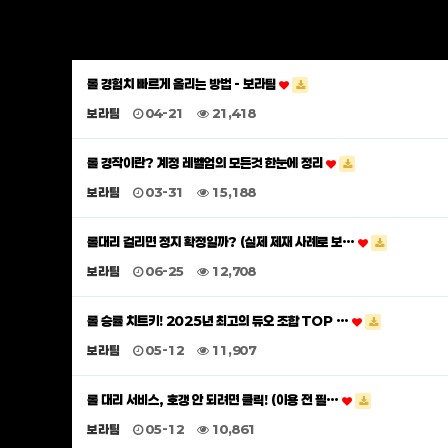
롤 경험치 빠르게 올리는 방법 - 보라팀
보라팀
04-21
21,418
롤 경작이란? 계정 레벨업의 모든것 한눈에 정리
보라팀
03-31
15,188
롤대리 걸리면 정지 확정일까? (실제 제재 사례로 보…
보라팀
06-25
12,708
롤 승률 치트키! 2025년 최고의 듀오 조합 TOP …
보라팀
05-12
11,907
롤 대리 서비스, 호갱 안 되려면 클릭! (이용 전 필…
보라팀
05-12
10,861