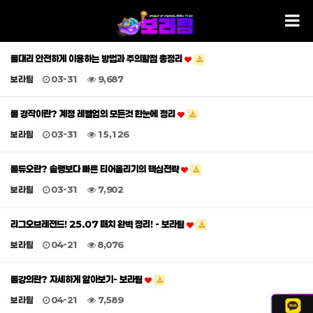
롤대리 안전하게 이용하는 방법과 주의할점 총정리
보라팀
03-31
9,687
롤 경작이란? 계정 레벨업의 모든것 한눈에 정리
보라팀
03-31
15,126
롤듀오란? 솔랭보다 빠른 티어올리기의 핵심전략
보라팀
03-31
7,902
리그오브레전드! 25.07 패치 완벽 정리! - 보라팀
보라팀
04-21
8,076
롤강의란? 자세하게 알아보기- 보라팀
보라팀
04-21
7,589