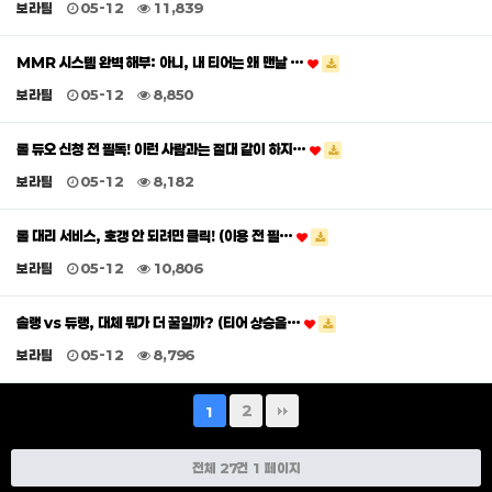
보라팀
05-12
11,839
MMR 시스템 완벽 해부: 아니, 내 티어는 왜 맨날 …
보라팀
05-12
8,850
롤 듀오 신청 전 필독! 이런 사람과는 절대 같이 하지…
보라팀
05-12
8,182
롤 대리 서비스, 호갱 안 되려면 클릭! (이용 전 필…
보라팀
05-12
10,806
솔랭 vs 듀랭, 대체 뭐가 더 꿀일까? (티어 상승을…
보라팀
05-12
8,796
2
1
전체 27건
1 페이지