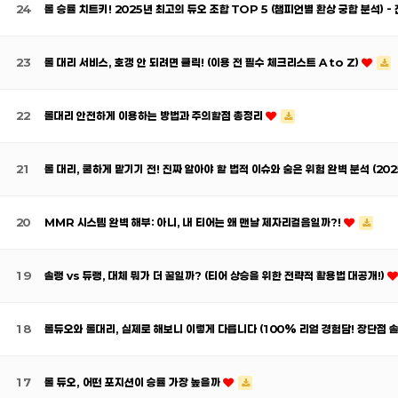
24
롤 승률 치트키! 2025년 최고의 듀오 조합 TOP 5 (챔피언별 환상 궁합 분석) 
23
롤 대리 서비스, 호갱 안 되려면 클릭! (이용 전 필수 체크리스트 A to Z)
22
롤대리 안전하게 이용하는 방법과 주의할점 총정리
21
롤 대리, 쿨하게 맡기기 전! 진짜 알아야 할 법적 이슈와 숨은 위험 완벽 분석 (20
20
MMR 시스템 완벽 해부: 아니, 내 티어는 왜 맨날 제자리걸음일까?!
19
솔랭 vs 듀랭, 대체 뭐가 더 꿀일까? (티어 상승을 위한 전략적 활용법 대공개!)
18
롤듀오와 롤대리, 실제로 해보니 이렇게 다릅니다 (100% 리얼 경험담! 장단점 
17
롤 듀오, 어떤 포지션이 승률 가장 높을까