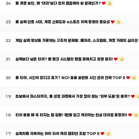
24
롤 계정 보안, 왜 '대리'보다 먼저 점검해야 할 문제인가?
23
롤 실력 인증 시대, 계정 신뢰도와 e스포츠 이력 증명의 중요성
22
게임 실력 향상을 가로막는 구조적 문제들: 롤대리, 스크립트, 계정 거래의 심각성
21
실력보다 낮은 티어? 롤 랭크 시스템의 맹점 파헤치고 광명 찾자!
20
롤 티어, 시간이 없다고 포기? NO! 효율 끝판왕 시간 관리 전략 TOP 5
19
초보에서 마스터까지, 롤 성장 과정에서 가장 많이 찾는 '외부 도움'은 뭘까?
18
티어 올릴 때 꼭 터지는 팀 갈등! (멘탈 잡고 캐리하는 현실 대처법 총정리!)
17
실력차를 극복하는 하위 티어 캐리 챔피언 조합 TOP 5