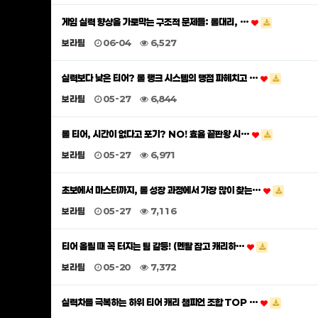
게임 실력 향상을 가로막는 구조적 문제들: 롤대리, …
보라팀
06-04
6,527
실력보다 낮은 티어? 롤 랭크 시스템의 맹점 파헤치고 …
보라팀
05-27
6,844
롤 티어, 시간이 없다고 포기? NO! 효율 끝판왕 시…
보라팀
05-27
6,971
초보에서 마스터까지, 롤 성장 과정에서 가장 많이 찾는…
보라팀
05-27
7,116
티어 올릴 때 꼭 터지는 팀 갈등! (멘탈 잡고 캐리하…
보라팀
05-20
7,372
실력차를 극복하는 하위 티어 캐리 챔피언 조합 TOP …